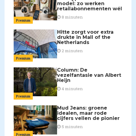
model: zo werken
retailabonnementen wél
8 minuten
Premium
Hitte zorgt voor extra
drukte in Mall of the
Netherlands
2 minuten
Premium
Column: De
vezelfantasie van Albert
Heijn
4 minuten
Premium
Mud Jeans: groene
idealen, maar rode
cijfers vellen de pionier
5 minuten
Premium