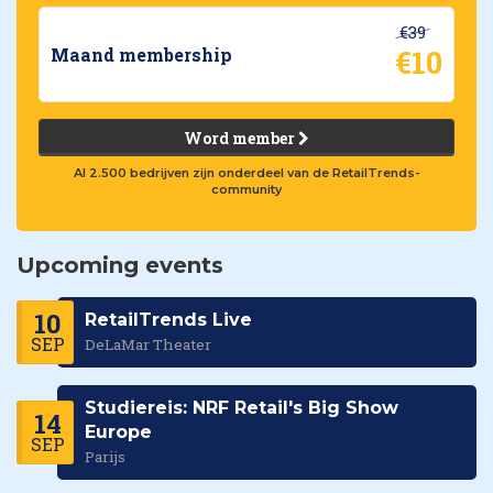
€39
€10
Maand membership
Word member
Al 2.500 bedrijven zijn onderdeel van de RetailTrends-
community
Upcoming events
10
RetailTrends Live
SEP
DeLaMar Theater
Studiereis: NRF Retail's Big Show
14
Europe
SEP
Parijs