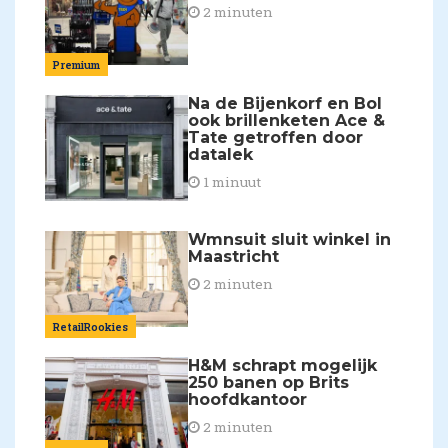
2 minuten
Premium
Na de Bijenkorf en Bol
ook brillenketen Ace &
Tate getroffen door
datalek
1 minuut
Wmnsuit sluit winkel in
Maastricht
2 minuten
RetailRookies
H&M schrapt mogelijk
250 banen op Brits
hoofdkantoor
2 minuten