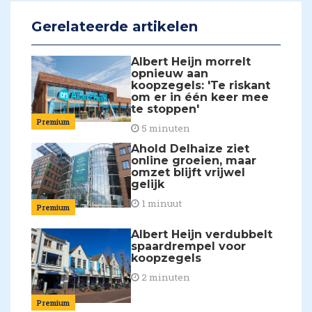
Gerelateerde artikelen
Albert Heijn morrelt
opnieuw aan
koopzegels: 'Te riskant
om er in één keer mee
te stoppen'
Premium
5 minuten
Ahold Delhaize ziet
online groeien, maar
omzet blijft vrijwel
gelijk
1 minuut
Premium
Albert Heijn verdubbelt
spaardrempel voor
koopzegels
2 minuten
Premium