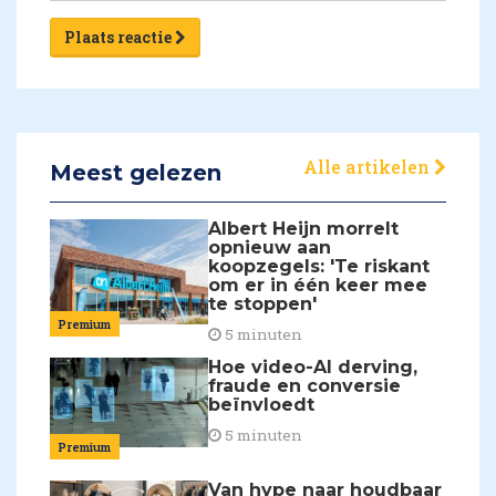
Plaats reactie
Alle artikelen
Meest gelezen
Albert Heijn morrelt
opnieuw aan
koopzegels: 'Te riskant
om er in één keer mee
te stoppen'
Premium
5 minuten
Hoe video-AI derving,
fraude en conversie
beïnvloedt
5 minuten
Premium
Van hype naar houdbaar