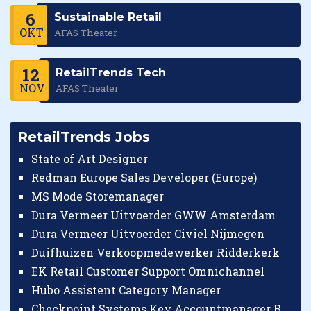
6
Sustainable Retail
OKT
AFAS Theater
12
RetailTrends Tech
NOV
AFAS Theater
RetailTrends Jobs
State of Art Designer
Redman Europe Sales Developer (Europe)
MS Mode Storemanager
Dura Vermeer Uitvoerder GWW Amsterdam
Dura Vermeer Uitvoerder Civiel Nijmegen
Duifhuizen Verkoopmedewerker Ridderkerk
EK Retail Customer Support Omnichannel
Hubo Assistent Category Manager
Checkpoint Systems Key Accountmanager Benelux