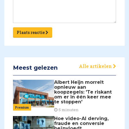
Plaats reactie
Alle artikelen
Meest gelezen
Albert Heijn morrelt
opnieuw aan
koopzegels: 'Te riskant
om er in één keer mee
te stoppen'
Premium
5 minuten
Hoe video-AI derving,
fraude en conversie
beïnvloedt