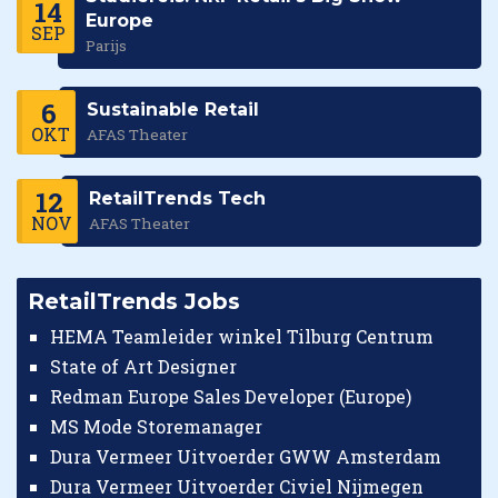
14
Europe
SEP
Parijs
6
Sustainable Retail
OKT
AFAS Theater
12
RetailTrends Tech
NOV
AFAS Theater
RetailTrends Jobs
HEMA Teamleider winkel Tilburg Centrum
State of Art Designer
Redman Europe Sales Developer (Europe)
MS Mode Storemanager
Dura Vermeer Uitvoerder GWW Amsterdam
Dura Vermeer Uitvoerder Civiel Nijmegen