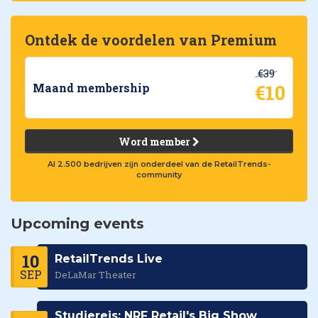
Ontdek de voordelen van Premium
€39
€10
Maand membership
Word member
Al 2.500 bedrijven zijn onderdeel van de RetailTrends-
community
Upcoming events
10
RetailTrends Live
SEP
DeLaMar Theater
Studiereis: NRF Retail's Big Show