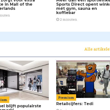
Meer dan een sportwinke
 zorgt voor extra
Sports Direct opent wink
e in Mall of the
mét gym, sauna en
erlands
koffiebar
inuten
2 minuten
Alle artikel
Premium
mium
Retailcijfers: Tedi
el blijft populairste