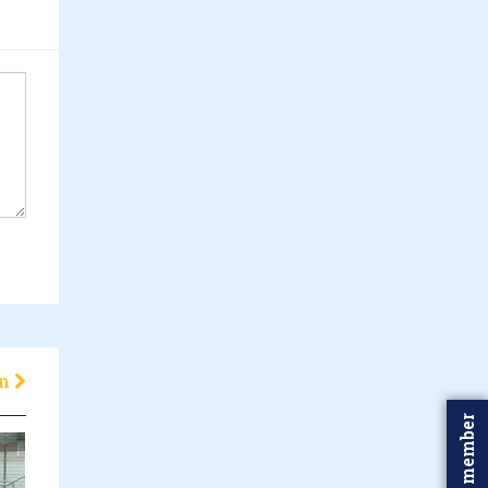
en
Word member