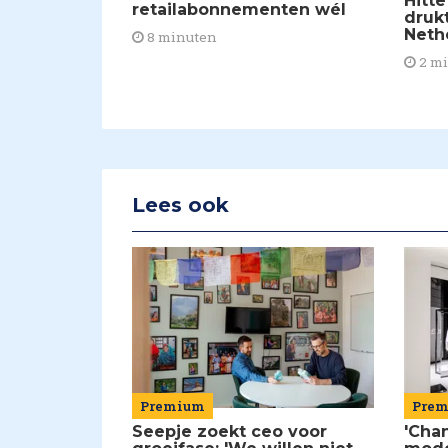
Hitte
retailabonnementen wél
drukt
Neth
8 minuten
2 m
Lees ook
Premium
Pre
Seepje zoekt ceo voor
'Chan