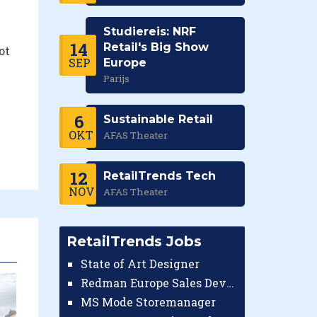
-
Studiereis: NRF
14
Retail's Big Show
ot
SEP
Europe
Parijs
6
Sustainable Retail
OKT
AFAS Theater
12
RetailTrends Tech
NOV
AFAS Theater
RetailTrends Jobs
State of Art Designer
Redman Europe Sales Developer (Europe)
MS Mode Storemanager