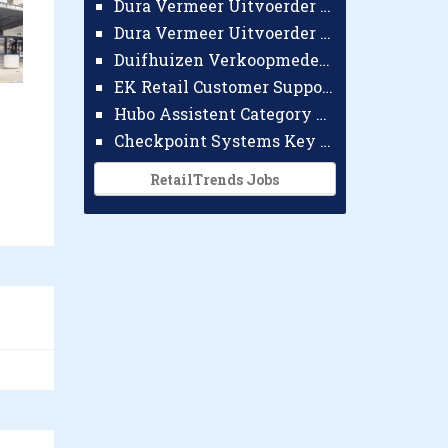
Dura Vermeer Uitvoerder GWW Amsterdam
Dura Vermeer Uitvoerder Civiel Nijmegen
Duifhuizen Verkoopmedewerker Ridderkerk
EK Retail Customer Support Omnichannel
Hubo Assistent Category Manager
Checkpoint Systems Key Accountmanager Benelux
RetailTrends Jobs