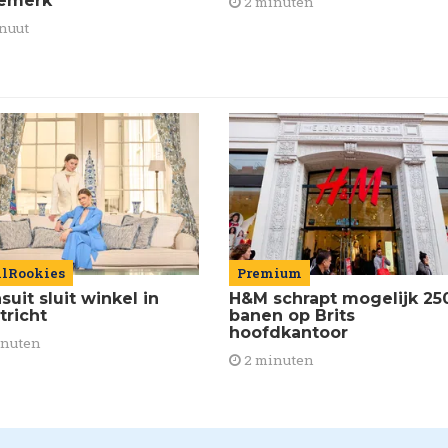
emerk'
2 minuten
nuut
ilRookies
Premium
uit sluit winkel in
H&M schrapt mogelijk 25
tricht
banen op Brits
hoofdkantoor
inuten
2 minuten