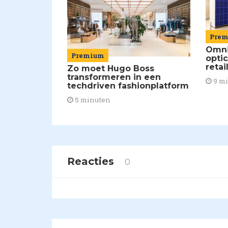
Pre
Omni
Premium
opti
retai
Zo moet Hugo Boss
transformeren in een
9 m
techdriven fashionplatform
5 minuten
Reacties
0