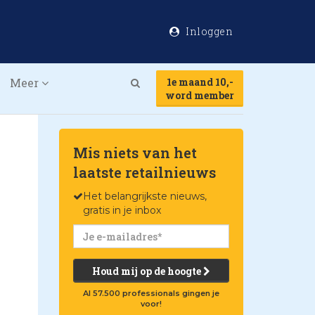
Inloggen
Meer
1e maand 10,-
Search
word member
Mis niets van het
laatste retailnieuws
Het belangrijkste nieuws,
gratis in je inbox
Houd mij op de hoogte
Al 57.500 professionals gingen je
voor!