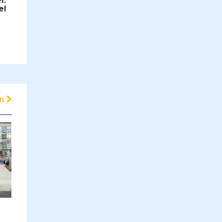
l:
el
en