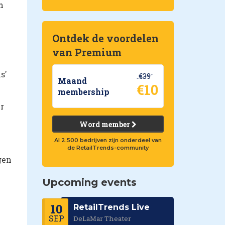
m
Ontdek de voordelen
van Premium
s'
€39
Maand
€10
membership
r
Word member
Al 2.500 bedrijven zijn onderdeel van
de RetailTrends-community
gen
Upcoming events
10
RetailTrends Live
SEP
DeLaMar Theater