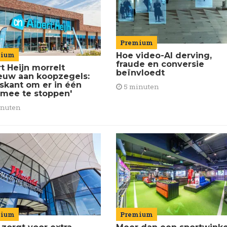
Premium
mium
Hoe video-AI derving,
fraude en conversie
t Heijn morrelt
beïnvloedt
euw aan koopzegels:
iskant om er in één
5 minuten
 mee te stoppen'
inuten
Premium
mium