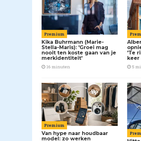
Premium
Pre
Kika Buhrmann (Marie-
Alber
Stella-Maris): 'Groei mag
opni
nooit ten koste gaan van je
'Te r
merkidentiteit'
keer
16 minuten
5 m
Premium
Van hype naar houdbaar
Pre
model: zo werken