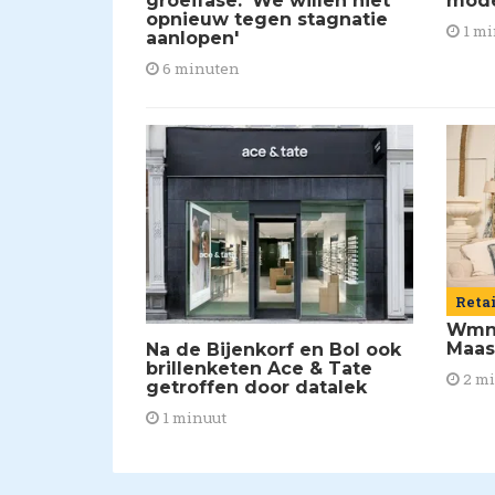
groeifase: 'We willen niet
mod
opnieuw tegen stagnatie
1 mi
aanlopen'
6 minuten
Reta
Wmns
Maas
Na de Bijenkorf en Bol ook
brillenketen Ace & Tate
2 m
getroffen door datalek
1 minuut