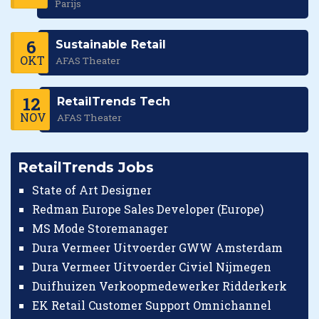
Parijs
6
Sustainable Retail
OKT
AFAS Theater
12
RetailTrends Tech
NOV
AFAS Theater
RetailTrends Jobs
State of Art Designer
Redman Europe Sales Developer (Europe)
MS Mode Storemanager
Dura Vermeer Uitvoerder GWW Amsterdam
Dura Vermeer Uitvoerder Civiel Nijmegen
Duifhuizen Verkoopmedewerker Ridderkerk
EK Retail Customer Support Omnichannel