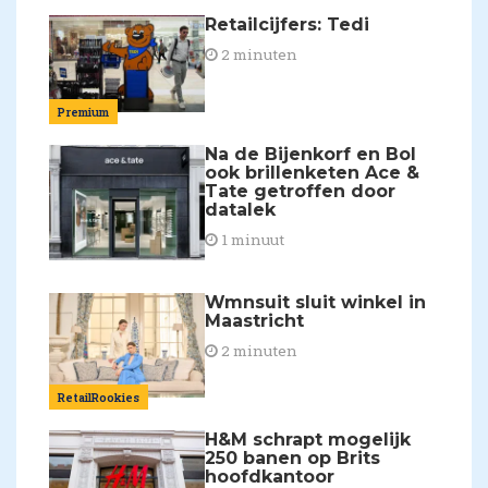
Retailcijfers: Tedi
2 minuten
Premium
Na de Bijenkorf en Bol
ook brillenketen Ace &
Tate getroffen door
datalek
1 minuut
Wmnsuit sluit winkel in
Maastricht
2 minuten
RetailRookies
H&M schrapt mogelijk
250 banen op Brits
hoofdkantoor