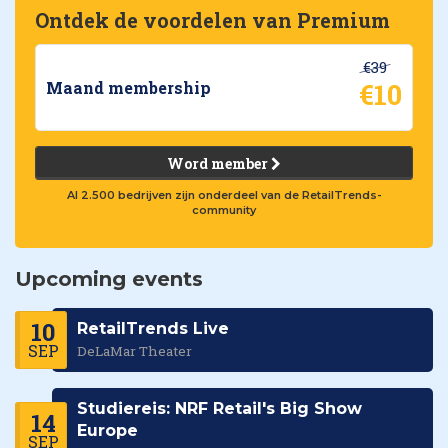
Ontdek de voordelen van Premium
€39
€10
Maand membership
Word member
Al 2.500 bedrijven zijn onderdeel van de RetailTrends-
community
Upcoming events
10
RetailTrends Live
SEP
DeLaMar Theater
Studiereis: NRF Retail's Big Show
14
Europe
SEP