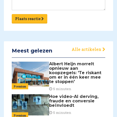
Plaats reactie
Alle artikelen
Meest gelezen
Albert Heijn morrelt
opnieuw aan
koopzegels: 'Te riskant
om er in één keer mee
te stoppen'
Premium
5 minuten
Hoe video-AI derving,
fraude en conversie
beïnvloedt
5 minuten
Premium