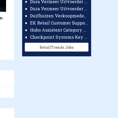
Dura Vermeer Uitvoerder GWW Amsterdam
Dura Vermeer Uitvoerder Civiel Nijmegen
Duifhuizen Verkoopmedewerker Ridderkerk
on
EK Retail Customer Support Omnichannel
Hubo Assistent Category Manager
Checkpoint Systems Key Accountmanager Benelux
RetailTrends Jobs