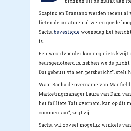
bronnen uit de markt aan R
Scapino en Brantano werden recent al v
lieten de curatoren al weten goede hoo
Sacha
bevestigde
woensdag het bericht
is.
Een woordvoerder kan nog niets kwijt 
beursgenoteerd is, hebben we de plicht
Dat gebeurt via een persbericht”, stelt hi
Waar Sacha de overname van Manfield he
Marketingmanager Laura van Dam van Ne
het failliete Taft overnam, kan op di
commentaar”, zegt zij.
Sacha wil zoveel mogelijk winkels va