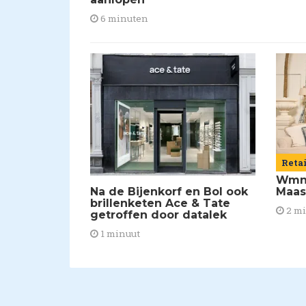
6 minuten
Reta
Wmns
Maas
Na de Bijenkorf en Bol ook
brillenketen Ace & Tate
2 m
getroffen door datalek
1 minuut