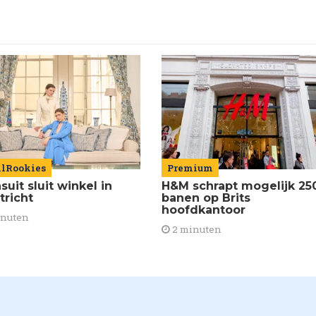
ilRookies
Premium
uit sluit winkel in
H&M schrapt mogelijk 25
tricht
banen op Brits
hoofdkantoor
inuten
2 minuten