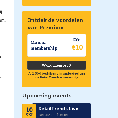
j
Ontdek de voordelen
en.
van Premium
d
€39
Maand
€10
membership
.
Word member
Al 2.500 bedrijven zijn onderdeel van
.
de RetailTrends-community
Upcoming events
10
RetailTrends Live
SEP
DeLaMar Theater