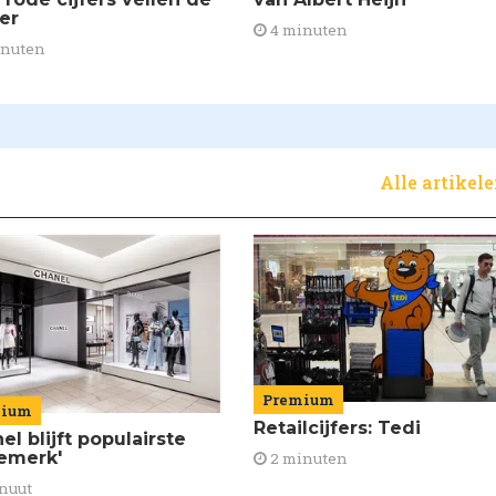
ier
4 minuten
inuten
Alle artikel
Premium
mium
Retailcijfers: Tedi
el blijft populairste
emerk'
2 minuten
nuut