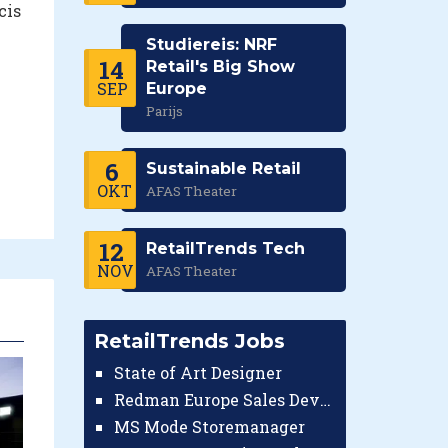
cis
Studiereis: NRF
14
Retail's Big Show
SEP
Europe
Parijs
6
Sustainable Retail
OKT
AFAS Theater
12
RetailTrends Tech
NOV
AFAS Theater
RetailTrends Jobs
State of Art Designer
Redman Europe Sales Developer (Europe)
MS Mode Storemanager