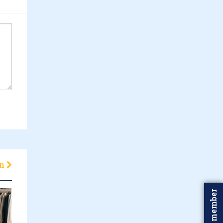
en
Word member