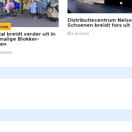
Distributiecentrum Nels
Schoenen breidt fors uit
mium
1 minuut
al breidt verder uit in
malige Blokker-
den
inuten