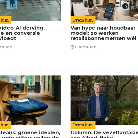
Premium
mium
Van hype naar houdbaar
video-AI derving,
model: zo werken
de en conversie
retailabonnementen wél
vloedt
8 minuten
inuten
mium
Premium
Jeans: groene idealen,
Column: De vezelfantasi
 rode cijfers vellen de
van Albert Heijn