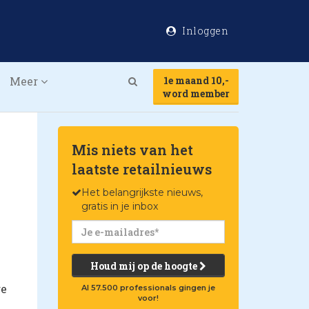
Inloggen
Meer
1e maand 10,-
Search
word member
Mis niets van het
laatste retailnieuws
Het belangrijkste nieuws,
gratis in je inbox
Houd mij op de hoogte
re
Al 57.500 professionals gingen je
voor!