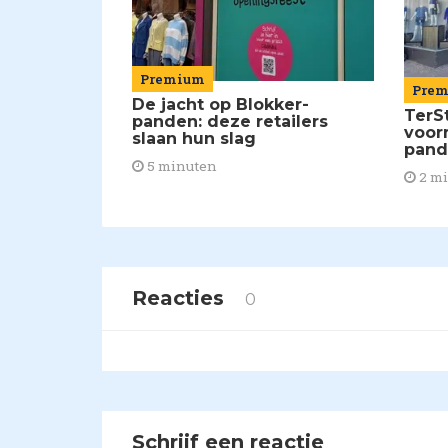
Premium
Pre
De jacht op Blokker-
TerSt
panden: deze retailers
voor
slaan hun slag
pan
5 minuten
2 m
Reacties
0
Schrijf een reactie