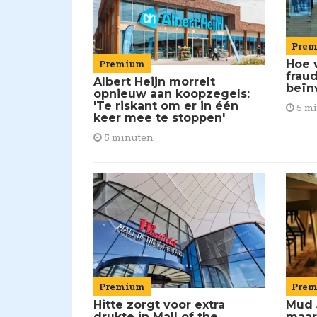
Pre
Premium
Hoe 
frau
Albert Heijn morrelt
beïn
opnieuw aan koopzegels:
'Te riskant om er in één
5 m
keer mee te stoppen'
5 minuten
Premium
Pre
Hitte zorgt voor extra
Mud 
drukte in Mall of the
maar