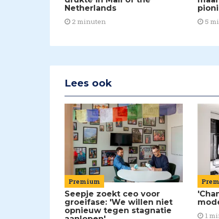
Netherlands
pion
2 minuten
5 m
Lees ook
Premium
Pre
Seepje zoekt ceo voor
'Chan
groeifase: 'We willen niet
mod
opnieuw tegen stagnatie
1 mi
aanlopen'