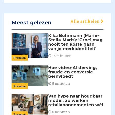
Alle artikelen
Meest gelezen
Kika Buhrmann (Marie-
Stella-Maris): 'Groei mag
nooit ten koste gaan
van je merkidentiteit'
16 minuten
Premium
Hoe video-AI derving,
fraude en conversie
beïnvloedt
5 minuten
Premium
Van hype naar houdbaar
model: zo werken
retailabonnementen wél
8 minuten
Premium