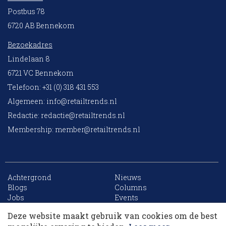
Postbus 78
6720 AB Bennekom
Bezoekadres
Lindelaan 8
6721 VC Bennekom
Telefoon: +31 (0) 318 431 553
Algemeen:
info@retailtrends.nl
Redactie:
redactie@retailtrends.nl
Membership:
member@retailtrends.nl
Achtergrond
Nieuws
10 collega’s
Blogs
Columns
Jobs
Events
Contact
Word member
Deze website maakt gebruik van cookies om de best
Archief
Sitemap
Korting op events