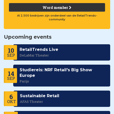
Word member
Al 2.500 bedrijven zijn onderdeel van de RetailTrends-
community
Upcoming events
10
RetailTrends Live
SEP
DeLaMar Theater
Studiereis: NRF Retail's Big Show
14
Europe
SEP
Parijs
6
Sustainable Retail
OKT
AFAS Theater