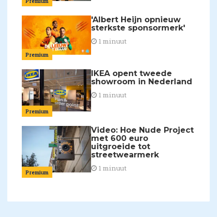
Premium
'Albert Heijn opnieuw
sterkste sponsormerk'
1 minuut
Premium
IKEA opent tweede
showroom in Nederland
1 minuut
Premium
Video: Hoe Nude Project
met 600 euro
uitgroeide tot
streetwearmerk
1 minuut
Premium