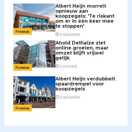
Albert Heijn morrelt
opnieuw aan
koopzegels: 'Te riskant
om er in één keer mee
te stoppen'
Premium
5 minuten
Ahold Delhaize ziet
online groeien, maar
omzet blijft vrijwel
gelijk
1 minuut
Premium
Albert Heijn verdubbelt
spaardrempel voor
koopzegels
2 minuten
Premium