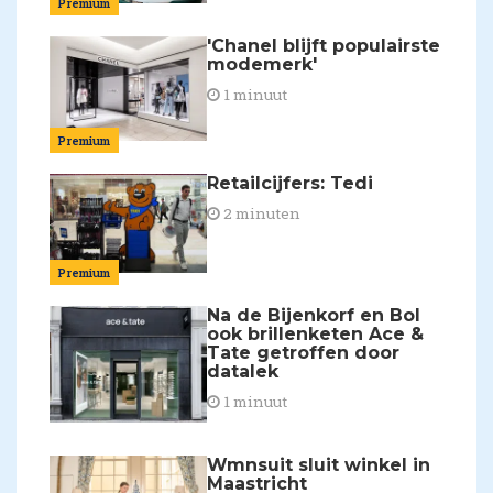
Premium
'Chanel blijft populairste
modemerk'
1 minuut
Premium
Retailcijfers: Tedi
2 minuten
Premium
Na de Bijenkorf en Bol
ook brillenketen Ace &
Tate getroffen door
datalek
1 minuut
Wmnsuit sluit winkel in
Maastricht