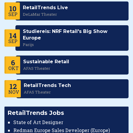
10
RetailTrends Live
SEP
DeLaMar Theater
Studiereis: NRF Retail's Big Show
14
Europe
SEP
Parijs
6
Sustainable Retail
OKT
AFAS Theater
12
RetailTrends Tech
NOV
AFAS Theater
RetailTrends Jobs
State of Art Designer
Redman Europe Sales Developer (Europe)