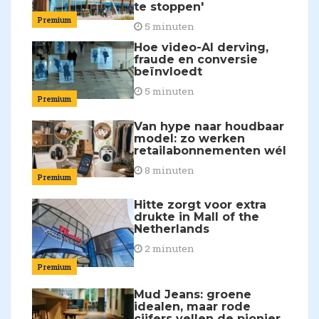
te stoppen'
Premium
5 minuten
Hoe video-AI derving,
fraude en conversie
beïnvloedt
5 minuten
Premium
Van hype naar houdbaar
model: zo werken
retailabonnementen wél
8 minuten
Premium
Hitte zorgt voor extra
drukte in Mall of the
Netherlands
2 minuten
Premium
Mud Jeans: groene
idealen, maar rode
cijfers vellen de pionier