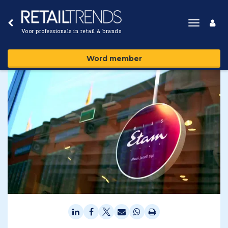
Toggle
Voor professionals in retail & brands
navigat
Word member