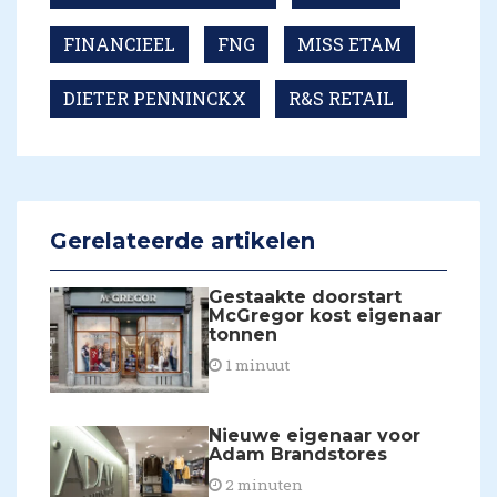
FINANCIEEL
FNG
MISS ETAM
DIETER PENNINCKX
R&S RETAIL
Gerelateerde artikelen
Gestaakte doorstart
McGregor kost eigenaar
tonnen
1 minuut
Nieuwe eigenaar voor
Adam Brandstores
2 minuten