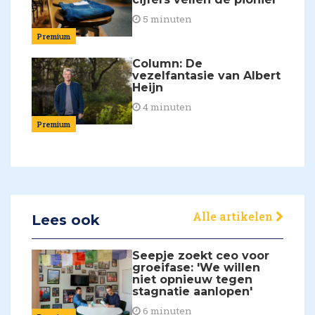
5 minuten
Premium
Column: De
vezelfantasie van Albert
Heijn
4 minuten
Premium
Alle artikelen
Lees ook
Seepje zoekt ceo voor
groeifase: 'We willen
niet opnieuw tegen
stagnatie aanlopen'
6 minuten