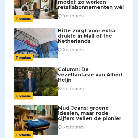
model: zo werken
retailabonnementen wél
8 minuten
Premium
Hitte zorgt voor extra
drukte in Mall of the
Netherlands
2 minuten
Premium
Column: De
vezelfantasie van Albert
Heijn
4 minuten
Premium
Mud Jeans: groene
idealen, maar rode
cijfers vellen de pionier
5 minuten
Premium