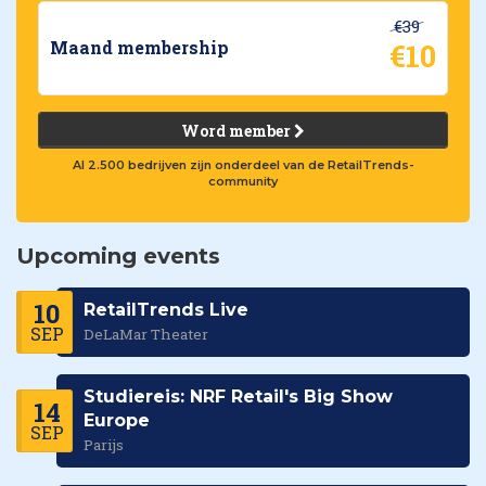
€39
€10
Maand membership
Word member
Al 2.500 bedrijven zijn onderdeel van de RetailTrends-
community
Upcoming events
10
RetailTrends Live
SEP
DeLaMar Theater
Studiereis: NRF Retail's Big Show
14
Europe
SEP
Parijs