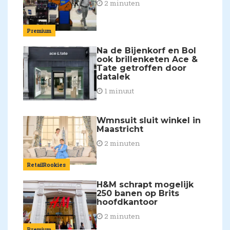
2 minuten
Premium
Na de Bijenkorf en Bol
ook brillenketen Ace &
Tate getroffen door
datalek
1 minuut
Wmnsuit sluit winkel in
Maastricht
2 minuten
RetailRookies
H&M schrapt mogelijk
250 banen op Brits
hoofdkantoor
2 minuten
Premium