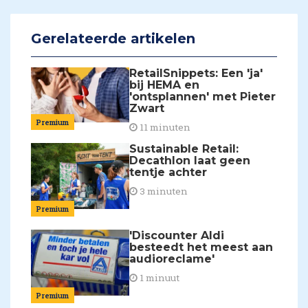
Gerelateerde artikelen
RetailSnippets: Een 'ja'
bij HEMA en
'ontsplannen' met Pieter
Zwart
Premium
11 minuten
Sustainable Retail:
Decathlon laat geen
tentje achter
3 minuten
Premium
'Discounter Aldi
besteedt het meest aan
audioreclame'
1 minuut
Premium