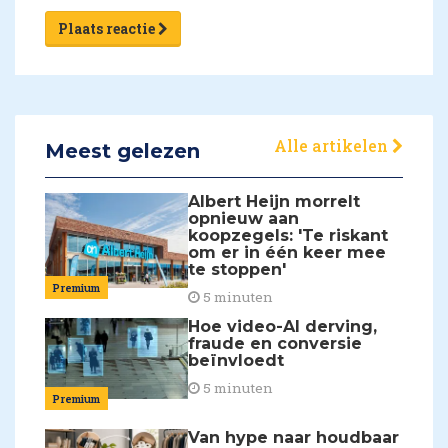
Plaats reactie
Alle artikelen
Meest gelezen
Albert Heijn morrelt
opnieuw aan
koopzegels: 'Te riskant
om er in één keer mee
te stoppen'
Premium
5 minuten
Hoe video-AI derving,
fraude en conversie
beïnvloedt
5 minuten
Premium
Van hype naar houdbaar