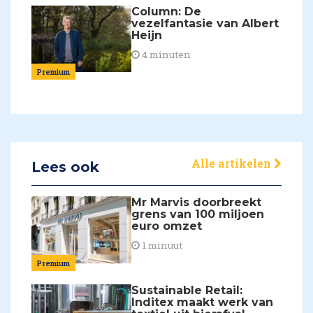
Column: De
vezelfantasie van Albert
Heijn
4 minuten
Premium
Alle artikelen
Lees ook
Mr Marvis doorbreekt
grens van 100 miljoen
euro omzet
1 minuut
Premium
Sustainable Retail:
Inditex maakt werk van