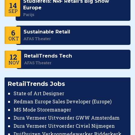
Studiereis: NRF Retail's Big Show
14
Europe
SEP
Parijs
6
Sustainable Retail
OKT
AFAS Theater
12
RetailTrends Tech
NOV
AFAS Theater
RetailTrends Jobs
State of Art Designer
Redman Europe Sales Developer (Europe)
MS Mode Storemanager
Dura Vermeer Uitvoerder GWW Amsterdam
Dura Vermeer Uitvoerder Civiel Nijmegen
Duifhuizen Verkoopmedewerker Ridderkerk