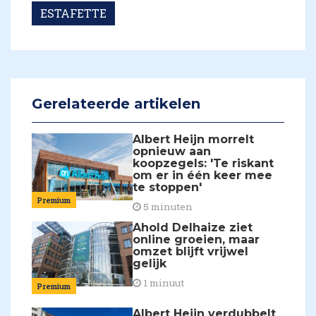
ESTAFETTE
Gerelateerde artikelen
Albert Heijn morrelt
opnieuw aan
koopzegels: 'Te riskant
om er in één keer mee
te stoppen'
Premium
5 minuten
Ahold Delhaize ziet
online groeien, maar
omzet blijft vrijwel
gelijk
1 minuut
Premium
Albert Heijn verdubbelt