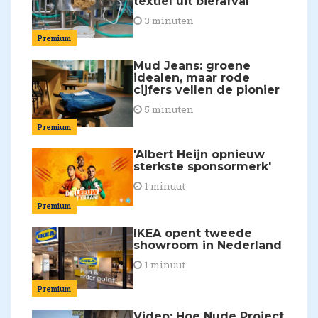
textiel uit bierafval
3 minuten
Premium
Mud Jeans: groene
idealen, maar rode
cijfers vellen de pionier
5 minuten
Premium
'Albert Heijn opnieuw
sterkste sponsormerk'
1 minuut
Premium
IKEA opent tweede
showroom in Nederland
1 minuut
Premium
Video: Hoe Nude Project