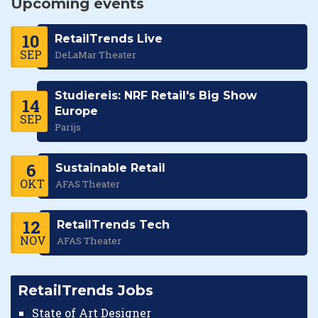
Upcoming events
10
RetailTrends Live
SEP
DeLaMar Theater
Studiereis: NRF Retail's Big Show
14
Europe
SEP
Parijs
6
Sustainable Retail
OKT
AFAS Theater
12
RetailTrends Tech
NOV
AFAS Theater
RetailTrends Jobs
State of Art Designer