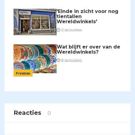
'Einde in zicht voor nog
tientallen
Wereldwinkels'
2 minuten
Wat blijft er over van de
Wereldwinkels?
8 minuten
Premium
Reacties
0