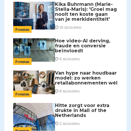
Kika Buhrmann (Marie-
Stella-Maris): 'Groei mag
nooit ten koste gaan
van je merkidentiteit'
16 minuten
Premium
Hoe video-AI derving,
fraude en conversie
beïnvloedt
5 minuten
Premium
Van hype naar houdbaar
model: zo werken
retailabonnementen wél
8 minuten
Premium
Hitte zorgt voor extra
drukte in Mall of the
Netherlands
2 minuten
Premium