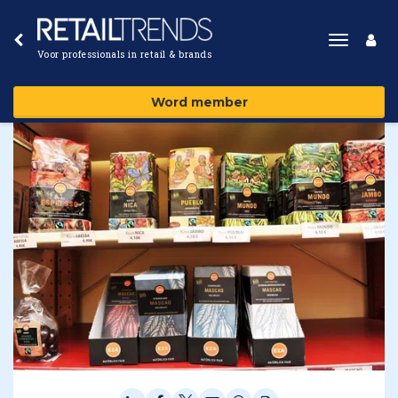
Toggle
Voor professionals in retail & brands
navigat
Word member