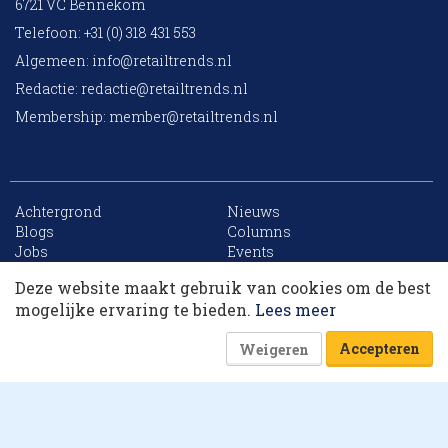
6721 VC Bennekom
Telefoon: +31 (0) 318 431 553
Algemeen:
info@retailtrends.nl
Redactie:
redactie@retailtrends.nl
Membership:
member@retailtrends.nl
Achtergrond
Nieuws
10 collega’s
Blogs
Columns
Jobs
Events
Contact
Word member
Deze website maakt gebruik van cookies om de best
Archief
Sitemap
Korting op events
mogelijke ervaring te bieden.
Lees meer
Accepteren
Weigeren
Website is powered by