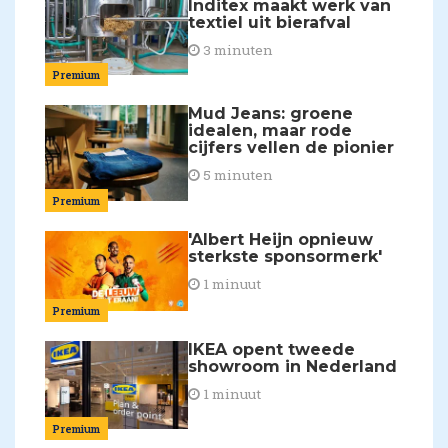
Inditex maakt werk van
textiel uit bierafval
3 minuten
Premium
Mud Jeans: groene
idealen, maar rode
cijfers vellen de pionier
5 minuten
Premium
'Albert Heijn opnieuw
sterkste sponsormerk'
1 minuut
Premium
IKEA opent tweede
showroom in Nederland
1 minuut
Premium