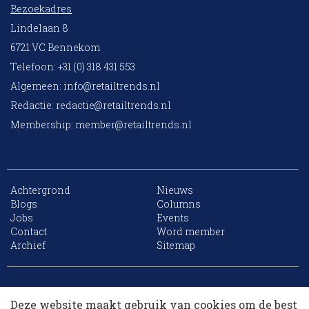
Bezoekadres
Lindelaan 8
6721 VC Bennekom
Telefoon: +31 (0) 318 431 553
Algemeen:
info@retailtrends.nl
Redactie:
redactie@retailtrends.nl
Membership:
member@retailtrends.nl
Achtergrond
Nieuws
Blogs
Columns
Jobs
Events
Contact
Word member
Archief
Sitemap
10 collega’s
Website is powered by
Deze website maakt gebruik van cookies om de best