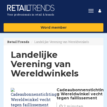
Toggle
Voor professionals in retail & brands
navigat
Word member
RetailTrends
Landelijke Verening van Wereldwinkels
Landelijke
Verening van
Wereldwinkels
Cadeaubonnenstichtin
g Wereldwinkel vecht
tegen faillissement
2 minuten