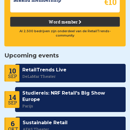
€10
Word member
Al 2.500 bedrijven zijn onderdeel van de RetailTrends-
community
Upcoming events
10
RetailTrends Live
SEP
DeLaMar Theater
Studiereis: NRF Retail's Big Show
14
Europe
SEP
Parijs
6
Sustainable Retail
OKT
AFAS Theater