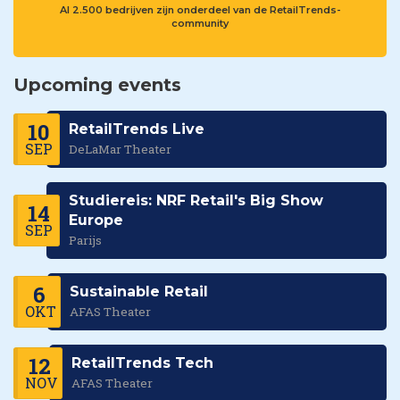
Al 2.500 bedrijven zijn onderdeel van de RetailTrends-
community
Upcoming events
10
RetailTrends Live
SEP
DeLaMar Theater
Studiereis: NRF Retail's Big Show
14
Europe
SEP
Parijs
6
Sustainable Retail
OKT
AFAS Theater
12
RetailTrends Tech
NOV
AFAS Theater