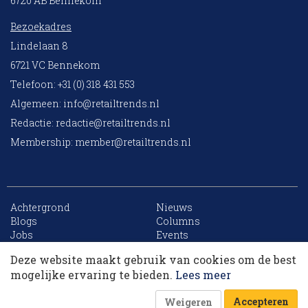
6720 AB Bennekom
Bezoekadres
Lindelaan 8
6721 VC Bennekom
Telefoon: +31 (0) 318 431 553
Algemeen:
info@retailtrends.nl
Redactie:
redactie@retailtrends.nl
Membership:
member@retailtrends.nl
Achtergrond
Nieuws
Blogs
Columns
Jobs
Events
Contact
Word member
Deze website maakt gebruik van cookies om de best
Archief
Sitemap
Dit artikel krijg je cadeau. Lees alles van
mogelijke ervaring te bieden.
Lees meer
RetailTrends voor slechts € 10,- (eerste maand).
Accepteren
Weigeren
Word member
Of log in