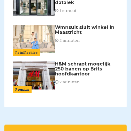
datalek
1 minuut
Wmnsuit sluit winkel in
Maastricht
2 minuten
RetailRookies
H&M schrapt mogelijk
250 banen op Brits
hoofdkantoor
2 minuten
Premium