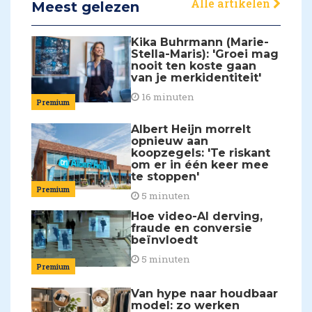
Alle artikelen
Meest gelezen
Kika Buhrmann (Marie-
Stella-Maris): 'Groei mag
nooit ten koste gaan
van je merkidentiteit'
16 minuten
Premium
Albert Heijn morrelt
opnieuw aan
koopzegels: 'Te riskant
om er in één keer mee
te stoppen'
Premium
5 minuten
Hoe video-AI derving,
fraude en conversie
beïnvloedt
5 minuten
Premium
Van hype naar houdbaar
model: zo werken