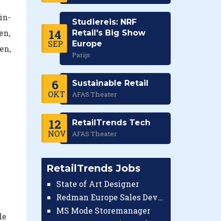
in-
Studiereis: NRF
14
en,
Retail's Big Show
SEP
Europe
en,
Parijs
6
Sustainable Retail
OKT
AFAS Theater
12
RetailTrends Tech
NOV
AFAS Theater
RetailTrends Jobs
State of Art Designer
Redman Europe Sales Developer (Europe)
MS Mode Storemanager
de