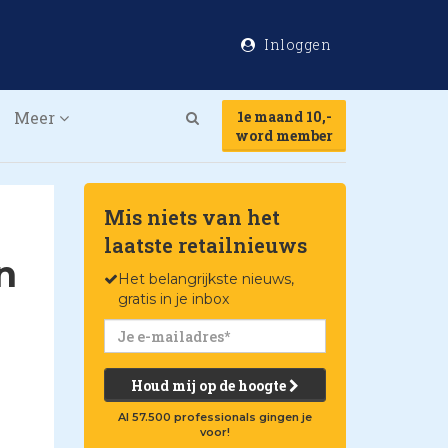
Inloggen
Meer
1e maand 10,-
Search
word member
Mis niets van het
laatste retailnieuws
n
Het belangrijkste nieuws,
gratis in je inbox
Houd mij op de hoogte
Al 57.500 professionals gingen je
voor!