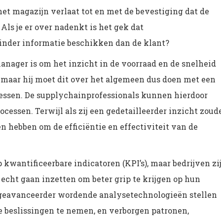
et magazijn verlaat tot en met de bevestiging dat de
Als je er over nadenkt is het gek dat
inder informatie beschikken dan de klant?
nager is om het inzicht in de voorraad en de snelheid
 maar hij moet dit over het algemeen dus doen met een
cessen. De supplychainprofessionals kunnen hierdoor
ocessen. Terwijl als zij een gedetailleerder inzicht zoud
n hebben om de efficiëntie en effectiviteit van de
kwantificeerbare indicatoren (KPI’s), maar bedrijven zi
 echt gaan inzetten om beter grip te krijgen op hun
 geavanceerder wordende analysetechnologieën stellen
e beslissingen te nemen, en verborgen patronen,