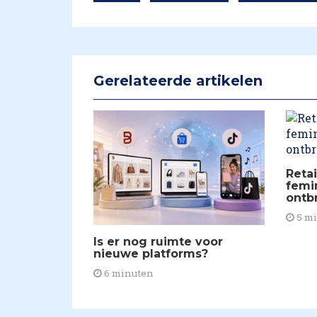
Gerelateerde artikelen
Retai
femi
ontb
5 m
Is er nog ruimte voor
nieuwe platforms?
6 minuten