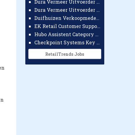
Dura Vermeer Uitvoerder GWW Amsterdam
Dura Vermeer Uitvoerder Civiel Nijmegen
Duifhuizen Verkoopmedewerker Ridderkerk
EK Retail Customer Support Omnichannel
Hubo Assistent Category Manager
Checkpoint Systems Key Accountmanager Benelux
RetailTrends Jobs
en
jn