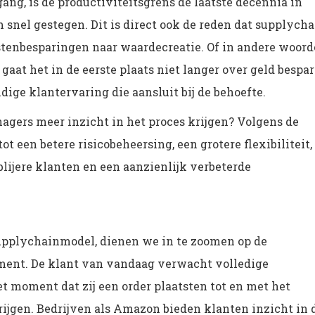
ang, is de productiviteitsgrens de laatste decennia in
 snel gestegen. Dit is direct ook de reden dat supplycha
stenbesparingen naar waardecreatie. Of in andere woord
gaat het in de eerste plaats niet langer over geld bespar
ige klantervaring die aansluit bij de behoefte.
agers meer inzicht in het proces krijgen? Volgens de
ot een betere risicobeheersing, een grotere flexibiliteit,
blijere klanten en een aanzienlijk verbeterde
upplychainmodel, dienen we in te zoomen op de
ent. De klant van vandaag verwacht volledige
t moment dat zij een order plaatsten tot en met het
rijgen. Bedrijven als Amazon bieden klanten inzicht in 