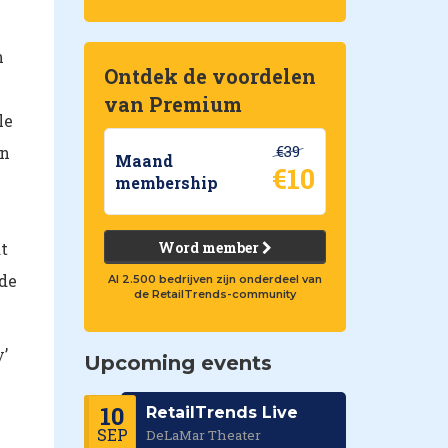
n
Ontdek de voordelen
van Premium
le
€39
in
Maand
€10
membership
t
Word member
 de
Al 2.500 bedrijven zijn onderdeel van
de RetailTrends-community
y’
Upcoming events
10
RetailTrends Live
SEP
DeLaMar Theater