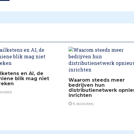
lketens en AI, de
niene blik mag niet
Waarom steeds meer
reken
bedrijven hun
distributienetwerk opni
inuten
inrichten
6 minuten