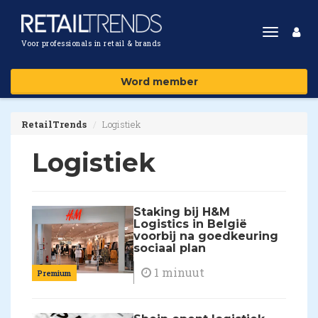
Toggle
Voor professionals in retail & brands
navigat
Word member
RetailTrends
Logistiek
Logistiek
Staking bij H&M
Logistics in België
voorbij na goedkeuring
sociaal plan
1 minuut
Premium