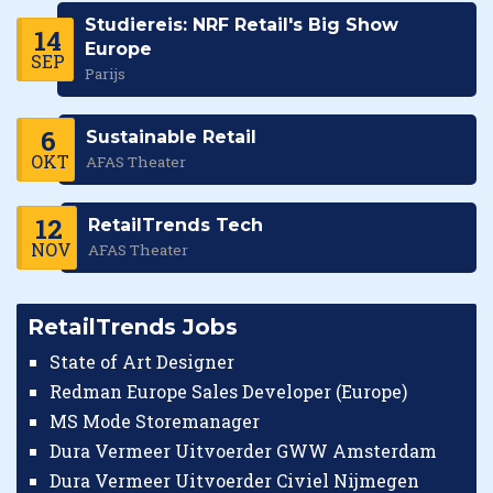
Studiereis: NRF Retail's Big Show
14
Europe
SEP
Parijs
6
Sustainable Retail
OKT
AFAS Theater
12
RetailTrends Tech
NOV
AFAS Theater
RetailTrends Jobs
State of Art Designer
Redman Europe Sales Developer (Europe)
MS Mode Storemanager
Dura Vermeer Uitvoerder GWW Amsterdam
Dura Vermeer Uitvoerder Civiel Nijmegen