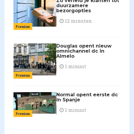
Zo verleid je klanten tot
duurzamere
bezorgopties
12 minuten
Premium
Douglas opent nieuw
omnichannel dc in
Almelo
1 minuut
Premium
Normal opent eerste dc
in Spanje
1 minuut
Premium