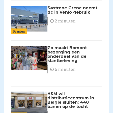
Søstrene Grene neemt
dc in Venlo gebruik
2 minuten
Premium
Zo maakt Bomont
bezorging een
onderdeel van de
klantbeleving
6 minuten
H&M wil
distributiecentrum in
België sluiten: 440
banen op de tocht