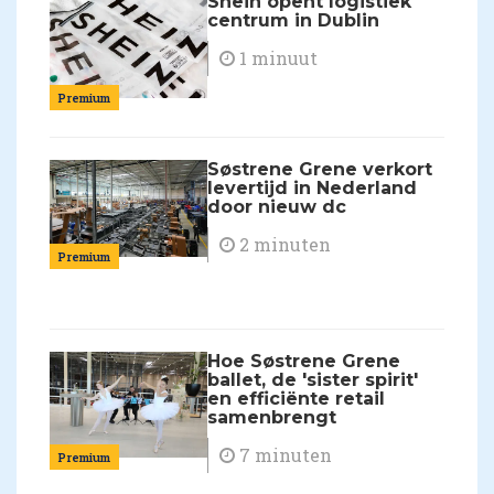
Shein opent logistiek
centrum in Dublin
1 minuut
Premium
Søstrene Grene verkort
levertijd in Nederland
door nieuw dc
2 minuten
Premium
Hoe Søstrene Grene
ballet, de 'sister spirit'
en efficiënte retail
samenbrengt
7 minuten
Premium