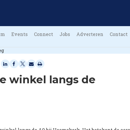
um
Events
Connect
Jobs
Adverteren
Contact
e winkel langs de
-winkel langs de A9 bij Heemskerk. Het betekent de eers