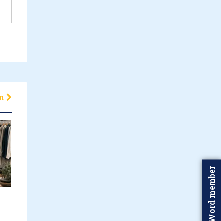
en
Word member