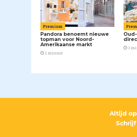
Premium
Pre
Pandora benoemt nieuwe
Oud-
topman voor Noord-
dire
Amerikaanse markt
1 mi
1 minuut
Altijd o
Schrij