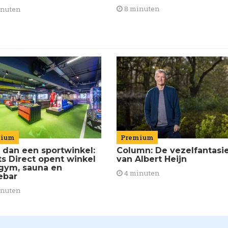
8 minuten
inuten
mium
Premium
 dan een sportwinkel:
Column: De vezelfantasi
ts Direct opent winkel
van Albert Heijn
gym, sauna en
4 minuten
ebar
inuten