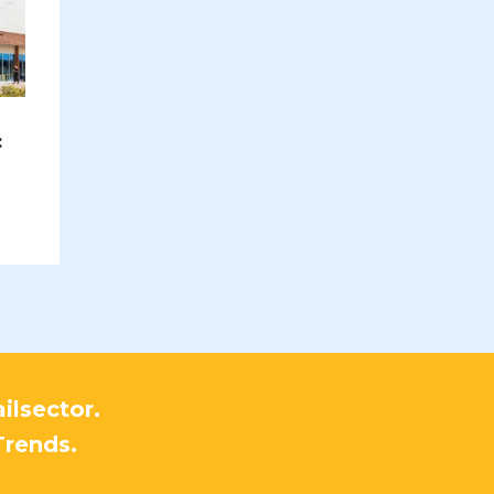
:
ilsector.
Trends.