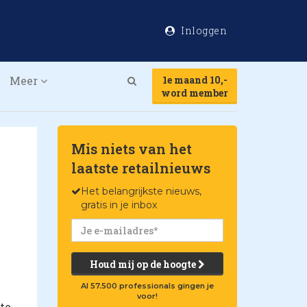
Inloggen
Meer
1e maand 10,-
Search
word member
Mis niets van het
laatste retailnieuws
Het belangrijkste nieuws,
gratis in je inbox
Houd mij op de hoogte
Al 57.500 professionals gingen je
voor!
te