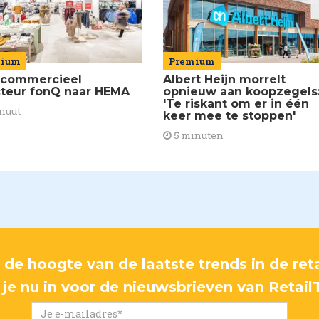
Premium
mium
Albert Heijn morrelt
commercieel
opnieuw aan koopzegels
cteur fonQ naar HEMA
'Te riskant om er in één
nuut
keer mee te stoppen'
5 minuten
p de hoogte van de laatste trends in de reta
f je nu in voor de nieuwsbrieven van Retail