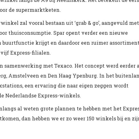
oor de supermarktketen.
winkel zal vooral bestaan uit ‘grab & go’, aangevuld met
voor thuisconsumptie. Spar opent verder een nieuwe
n buurtfunctie krijgt en daardoor een ruimer assortimen
ijf Express-filialen.
en samenwerking met Texaco. Het concept werd eerder a
berg, Amstelveen en Den Haag Ypenburg. In het buitenla
ankstations, een ervaring die naar eigen zeggen wordt
e Nederlandse Express-winkels.
nlangs al weten grote plannen te hebben met het Expre
komen, dan hebben we er zo weer 150 winkels bij en zij