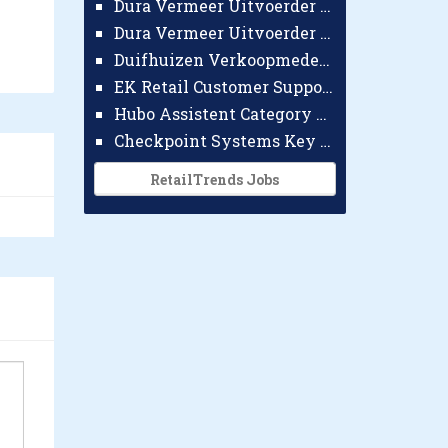
Dura Vermeer Uitvoerder GWW Amsterdam
Dura Vermeer Uitvoerder Civiel Nijmegen
Duifhuizen Verkoopmedewerker Ridderkerk
EK Retail Customer Support Omnichannel
Hubo Assistent Category Manager
Checkpoint Systems Key Accountmanager Benelux
RetailTrends Jobs