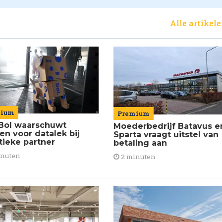
Alle artikel
mium
Premium
Bol waarschuwt
Moederbedrijf Batavus e
en voor datalek bij
Sparta vraagt uitstel van
tieke partner
betaling aan
inuten
2 minuten