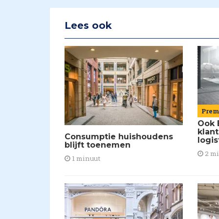
Lees ook
Pre
Ook 
klant
Consumptie huishoudens
logis
blijft toenemen
2 m
1 minuut