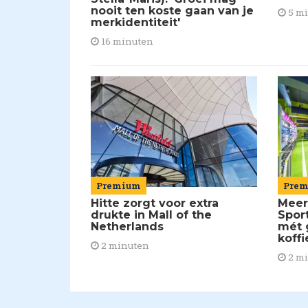
nooit ten koste gaan van je
5 m
merkidentiteit'
16 minuten
Pre
Premium
Meer
Hitte zorgt voor extra
Spor
drukte in Mall of the
mét 
Netherlands
koffi
2 minuten
2 m