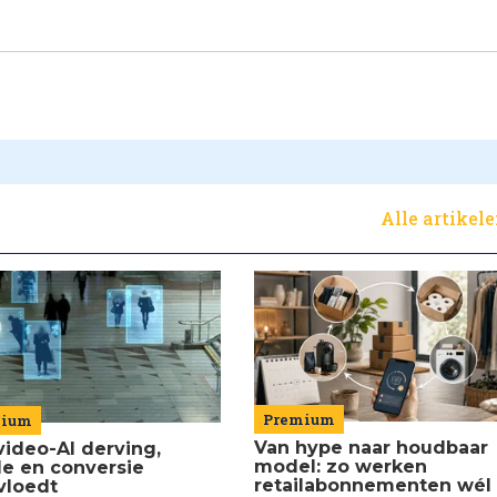
Alle artikel
Premium
mium
Van hype naar houdbaar
video-AI derving,
model: zo werken
de en conversie
retailabonnementen wél
vloedt