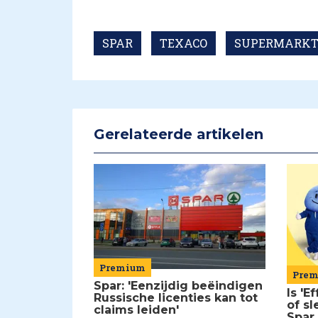
SPAR
TEXACO
SUPERMARK
Gerelateerde artikelen
Premium
Pre
Spar: 'Eenzijdig beëindigen
Is 'E
Russische licenties kan tot
of sl
claims leiden'
Spar