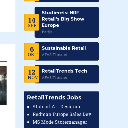
Studiereis: NRF
14
Retail's Big Show
SEP
Europe
Parijs
6
Sustainable Retail
OKT
AFAS Theater
12
RetailTrends Tech
NOV
AFAS Theater
RetailTrends Jobs
State of Art Designer
Redman Europe Sales Developer (Europe)
MS Mode Storemanager