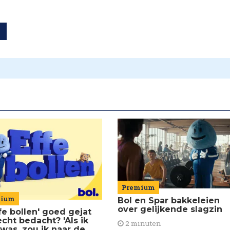
T
Premium
mium
Bol en Spar bakkeleien
over gelijkende slagzin
ffe bollen' goed gejat
echt bedacht? 'Als ik
2 minuten
 was, zou ik naar de