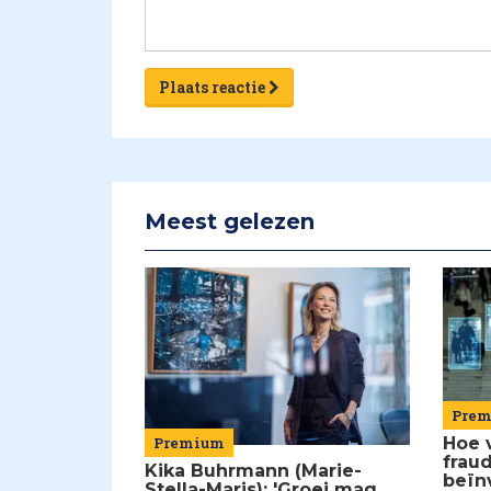
Plaats reactie
Meest gelezen
Pre
Premium
Hoe 
frau
Kika Buhrmann (Marie-
beïn
Stella-Maris): 'Groei mag