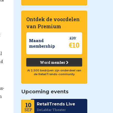
Ontdek de voordelen
van Premium
t
€39
Maand
€10
membership
l
nd
Word member
Al 2.500 bedrijven zijn onderdeel van
de RetailTrends-community
ss-
Upcoming events
n
10
RetailTrends Live
SEP
DeLaMar Theater