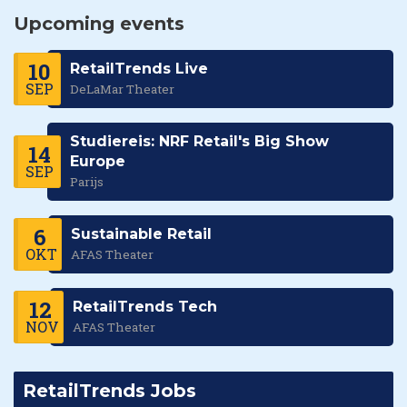
Upcoming events
10
RetailTrends Live
SEP
DeLaMar Theater
Studiereis: NRF Retail's Big Show
14
Europe
SEP
Parijs
6
Sustainable Retail
OKT
AFAS Theater
12
RetailTrends Tech
NOV
AFAS Theater
RetailTrends Jobs