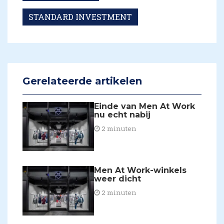
STANDARD INVESTMENT
Gerelateerde artikelen
Einde van Men At Work
nu echt nabij
2 minuten
Men At Work-winkels
weer dicht
2 minuten