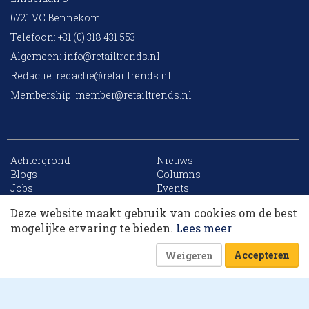
6721 VC Bennekom
Telefoon: +31 (0) 318 431 553
Algemeen:
info@retailtrends.nl
Redactie:
redactie@retailtrends.nl
Membership:
member@retailtrends.nl
Achtergrond
Nieuws
10 collega’s
Blogs
Columns
Jobs
Events
Contact
Word member
Deze website maakt gebruik van cookies om de best
Archief
Sitemap
Korting op events
mogelijke ervaring te bieden.
Lees meer
Accepteren
Weigeren
Website is powered by