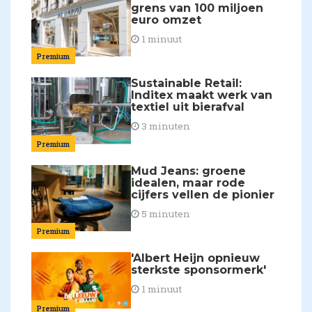
grens van 100 miljoen
euro omzet
1 minuut
Premium
Sustainable Retail:
Inditex maakt werk van
textiel uit bierafval
3 minuten
Premium
Mud Jeans: groene
idealen, maar rode
cijfers vellen de pionier
5 minuten
Premium
'Albert Heijn opnieuw
sterkste sponsormerk'
1 minuut
Premium