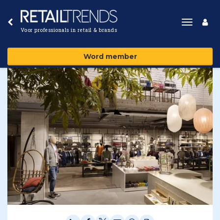
Toggle
Voor professionals in retail & brands
navigat
Word member