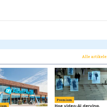
Alle artikel
Premium
mium
Hoe video-AI derving,