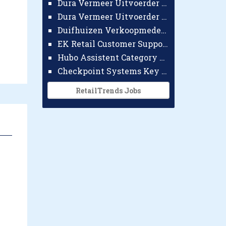
Dura Vermeer Uitvoerder GWW Amsterdam
Dura Vermeer Uitvoerder Civiel Nijmegen
Duifhuizen Verkoopmedewerker Ridderkerk
EK Retail Customer Support Omnichannel
Hubo Assistent Category Manager
Checkpoint Systems Key Accountmanager Benelux
RetailTrends Jobs