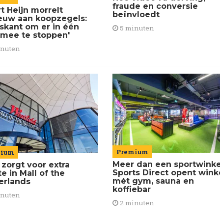
fraude en conversie
t Heijn morrelt
beïnvloedt
euw aan koopzegels:
iskant om er in één
5 minuten
 mee te stoppen'
inuten
Premium
mium
Meer dan een sportwinke
 zorgt voor extra
Sports Direct opent wink
e in Mall of the
mét gym, sauna en
erlands
koffiebar
inuten
2 minuten