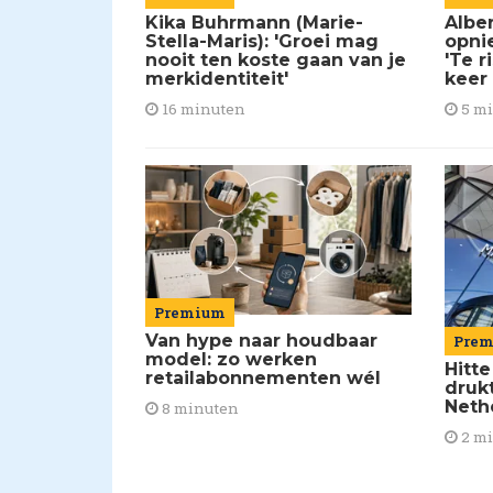
Kika Buhrmann (Marie-
Alber
Stella-Maris): 'Groei mag
opni
nooit ten koste gaan van je
'Te r
merkidentiteit'
keer
16 minuten
5 m
Premium
Van hype naar houdbaar
Pre
model: zo werken
Hitte
retailabonnementen wél
drukt
Neth
8 minuten
2 m