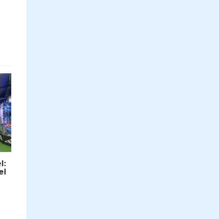
l:
el