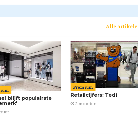
Alle artikel
Premium
mium
Retailcijfers: Tedi
el blijft populairste
emerk'
2 minuten
nuut