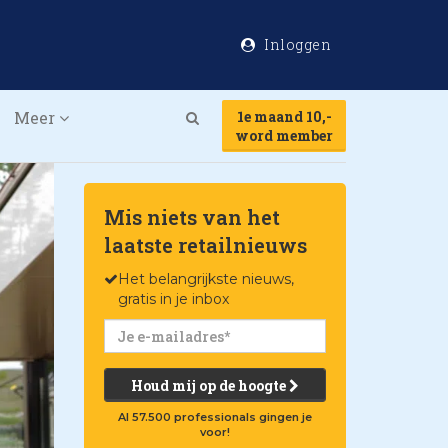
Inloggen
Meer
1e maand 10,-
Search
word member
Mis niets van het
laatste retailnieuws
Het belangrijkste nieuws,
gratis in je inbox
Houd mij op de hoogte
Al 57.500 professionals gingen je
voor!