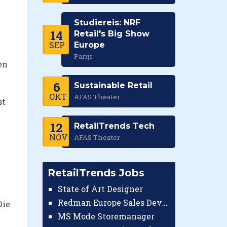
Studiereis: NRF
14
Retail's Big Show
SEP
Europe
Parijs
en
6
Sustainable Retail
OKT
AFAS Theater
st
12
RetailTrends Tech
NOV
AFAS Theater
RetailTrends Jobs
State of Art Designer
Redman Europe Sales Developer (Europe)
Die
MS Mode Storemanager