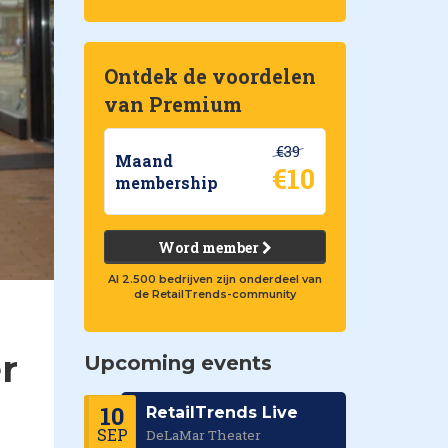
Ontdek de voordelen
van Premium
€39
Maand
€10
membership
Word member
Al 2.500 bedrijven zijn onderdeel van
de RetailTrends-community
r
Upcoming events
10
RetailTrends Live
SEP
DeLaMar Theater