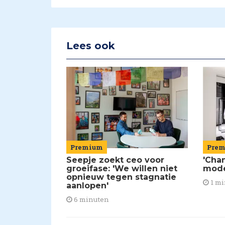
Lees ook
Premium
Pre
Seepje zoekt ceo voor
'Chan
groeifase: 'We willen niet
mod
opnieuw tegen stagnatie
1 mi
aanlopen'
6 minuten