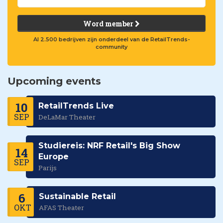
Word member
Al 2.500 bedrijven zijn onderdeel van de RetailTrends-
community
Upcoming events
10
RetailTrends Live
SEP
DeLaMar Theater
Studiereis: NRF Retail's Big Show
14
Europe
SEP
Parijs
6
Sustainable Retail
OKT
AFAS Theater