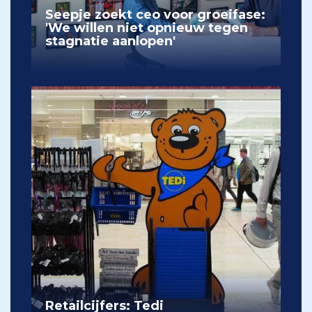
Seepje zoekt ceo voor groeifase:
'We willen niet opnieuw tegen
stagnatie aanlopen'
Retailcijfers: Tedi