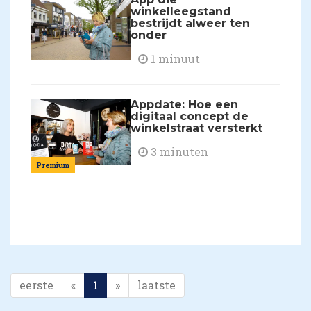
winkelleegstand
bestrijdt alweer ten
onder
1 minuut
Appdate: Hoe een
digitaal concept de
winkelstraat versterkt
3 minuten
Premium
eerste
«
1
»
laatste