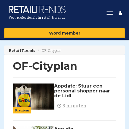
Toggle
Voor professionals in retail & brands
navigat
Word member
RetailTrends
OF-Cityplan
OF-Cityplan
Appdate: Stuur een
personal shopper naar
de Lidl
3 minuten
Premium
App die