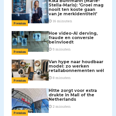
Kika Buhrmann (Marie-
Stella-Maris): 'Groei mag
nooit ten koste gaan
van je merkidentiteit'
16 minuten
Premium
Hoe video-AI derving,
fraude en conversie
beïnvloedt
5 minuten
Premium
Van hype naar houdbaar
model: zo werken
retailabonnementen wél
8 minuten
Premium
Hitte zorgt voor extra
drukte in Mall of the
Netherlands
2 minuten
Premium