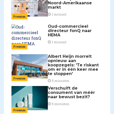
Noord-Amerikaanse
markt
1 minuut
Premium
Oud-commercieel
directeur fonQ naar
HEMA
1 minuut
Premium
Albert Heijn morrelt
opnieuw aan
koopzegels: 'Te riskant
om er in één keer mee
te stoppen'
Premium
5 minuten
Verschuift de
consument van méér
naar bewust bezit?
5 minuten
Premium