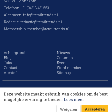
6721 VC Bennekom
Telefoon: +31 (0) 318 431 553
Algemeen:
info@retailtrends.nl
Redactie:
redactie@retailtrends.nl
Membership:
member@retailtrends.nl
Achtergrond
Nieuws
Blogs
Columns
Jobs
Events
Contact
Word member
Archief
Sitemap
10 collega’s
Website is powered by
Deze website maakt gebruik van cookies om de best
Korting op events
mogelijke ervaring te bieden.
Lees meer
Accepteren
Weigeren