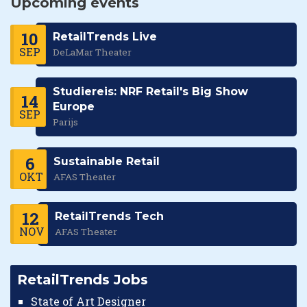
Upcoming events
10
RetailTrends Live
SEP
DeLaMar Theater
Studiereis: NRF Retail's Big Show
14
Europe
SEP
Parijs
6
Sustainable Retail
OKT
AFAS Theater
12
RetailTrends Tech
NOV
AFAS Theater
RetailTrends Jobs
State of Art Designer