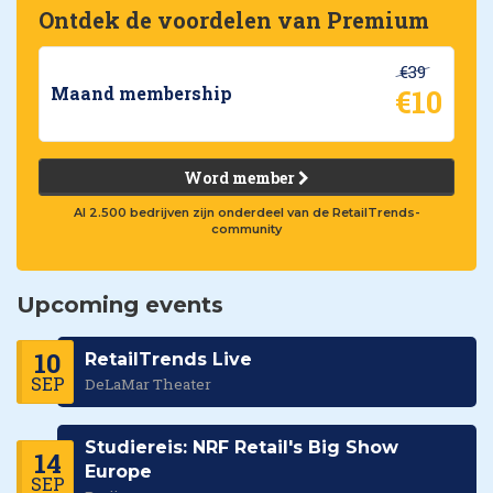
Ontdek de voordelen van Premium
€39
€10
Maand membership
Word member
Al 2.500 bedrijven zijn onderdeel van de RetailTrends-
community
Upcoming events
10
RetailTrends Live
SEP
DeLaMar Theater
Studiereis: NRF Retail's Big Show
14
Europe
SEP