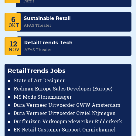
Parijs
6
Sustainable Retail
OKT
AFAS Theater
12
RetailTrends Tech
NOV
AFAS Theater
RetailTrends Jobs
State of Art Designer
Redman Europe Sales Developer (Europe)
MS Mode Storemanager
Dura Vermeer Uitvoerder GWW Amsterdam
Dura Vermeer Uitvoerder Civiel Nijmegen
Duifhuizen Verkoopmedewerker Ridderkerk
EK Retail Customer Support Omnichannel