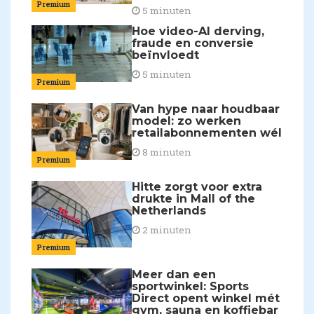
Premium
5 minuten
Hoe video-AI derving,
fraude en conversie
beïnvloedt
5 minuten
Premium
Van hype naar houdbaar
model: zo werken
retailabonnementen wél
8 minuten
Premium
Hitte zorgt voor extra
drukte in Mall of the
Netherlands
2 minuten
Premium
Meer dan een
sportwinkel: Sports
Direct opent winkel mét
gym, sauna en koffiebar