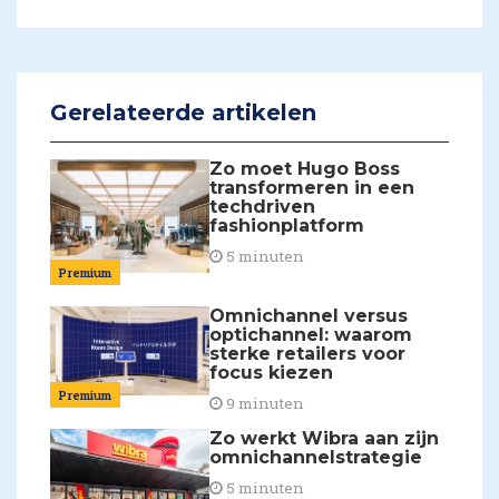
Gerelateerde artikelen
Zo moet Hugo Boss
transformeren in een
techdriven
fashionplatform
5 minuten
Premium
Omnichannel versus
optichannel: waarom
sterke retailers voor
focus kiezen
Premium
9 minuten
Zo werkt Wibra aan zijn
omnichannelstrategie
5 minuten