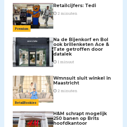
Retailcijfers: Tedi
2 minuten
Premium
Na de Bijenkorf en Bol
ook brillenketen Ace &
Tate getroffen door
datalek
1 minuut
Wmnsuit sluit winkel in
Maastricht
2 minuten
RetailRookies
H&M schrapt mogelijk
250 banen op Brits
hoofdkantoor