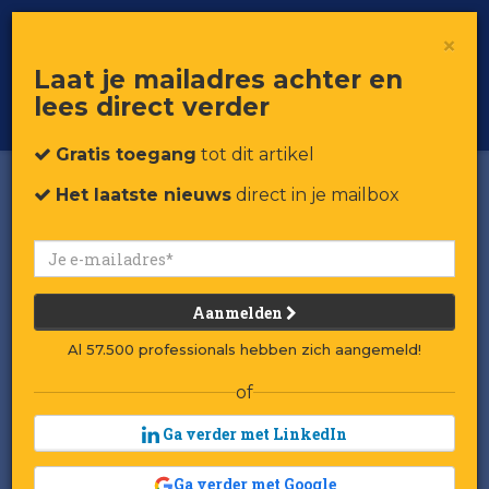
×
Toggle
Voor professionals in retail & brands
Laat je mailadres achter en
navigat
lees direct verder
Word member
Gratis toegang
tot dit artikel
Het laatste nieuws
direct in je mailbox
De opkomst en
ondergang van American
Apparel
Aanmelden
Gepubliceerd op 16 januari 2020 om 14:10
Al 57.500 professionals hebben zich aangemeld!
Laatst gewijzigd: 16 januari 2020 om 14:26
of
Ga verder met LinkedIn
merican Apparel was in het vorige
A
decennium een hip merk onder
Ga verder met Google