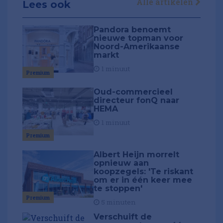
Alle artikelen
Lees ook
Pandora benoemt
nieuwe topman voor
Noord-Amerikaanse
markt
1 minuut
Premium
Oud-commercieel
directeur fonQ naar
HEMA
1 minuut
Premium
Albert Heijn morrelt
opnieuw aan
koopzegels: 'Te riskant
om er in één keer mee
te stoppen'
Premium
5 minuten
Verschuift de