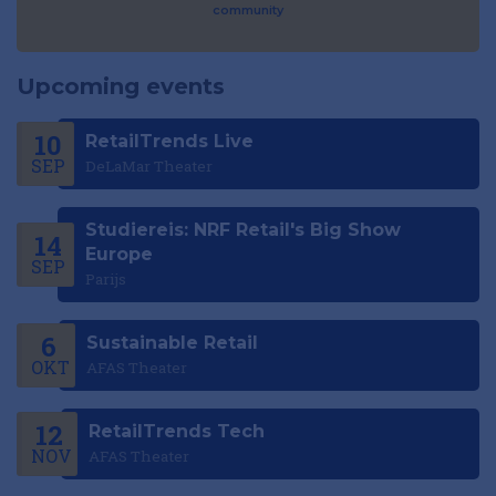
community
Upcoming events
10
RetailTrends Live
SEP
DeLaMar Theater
Studiereis: NRF Retail's Big Show
14
Europe
SEP
Parijs
6
Sustainable Retail
OKT
AFAS Theater
12
RetailTrends Tech
NOV
AFAS Theater