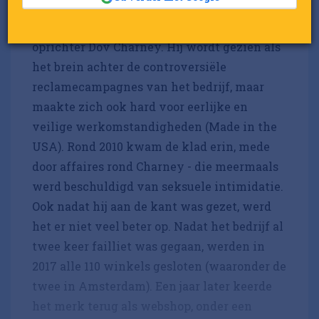
jongeren, zeker in de VS. Dat kwam
niet in de laatste plaats door
oprichter Dov Charney. Hij wordt gezien als
het brein achter de controversiële
reclamecampagnes van het bedrijf, maar
maakte zich ook hard voor eerlijke en
veilige werkomstandigheden (Made in the
USA). Rond 2010 kwam de klad erin, mede
door affaires rond Charney - die meermaals
werd beschuldigd van seksuele intimidatie.
Ook nadat hij aan de kant was gezet, werd
het er niet veel beter op. Nadat het bedrijf al
twee keer failliet was gegaan, werden in
2017 alle 110 winkels gesloten (waaronder de
twee in Amsterdam). Een jaar later keerde
het merk terug als webshop, onder een