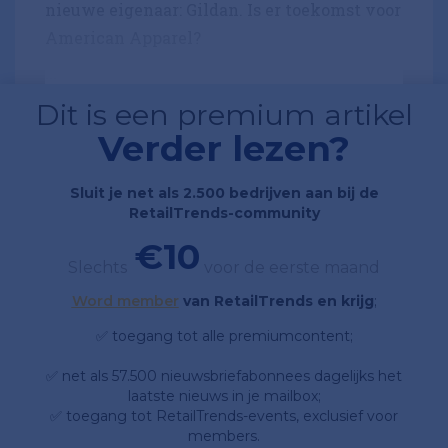
nieuwe eigenaar: Gildan. Is er toekomst voor
American Apparel?
...
Dit is een premium artikel
Verder lezen?
Sluit je net als 2.500 bedrijven aan bij de
RetailTrends-community
€10
Slechts
voor de eerste maand
Word member
van RetailTrends en krijg
;
✅ toegang tot alle premiumcontent;
✅ net als 57.500 nieuwsbriefabonnees dagelijks het
laatste nieuws in je mailbox;
✅ toegang tot RetailTrends-events, exclusief voor
members.