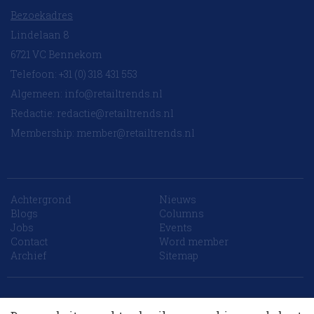
Bezoekadres
Lindelaan 8
6721 VC Bennekom
Telefoon: +31 (0) 318 431 553
Algemeen:
info@retailtrends.nl
Redactie:
redactie@retailtrends.nl
Membership:
member@retailtrends.nl
Achtergrond
Nieuws
Blogs
Columns
Jobs
Events
Contact
Word member
Archief
Sitemap
10 collega’s
Website is powered by