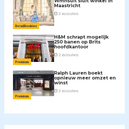
Wmnsuit sluit winkel in
Maastricht
2 minuten
RetailRookies
H&M schrapt mogelijk
250 banen op Brits
hoofdkantoor
2 minuten
Premium
Ralph Lauren boekt
opnieuw meer omzet en
winst
2 minuten
Premium