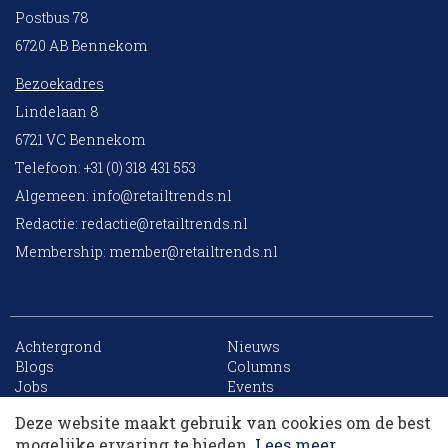
Postbus 78
6720 AB Bennekom
Bezoekadres
Lindelaan 8
6721 VC Bennekom
Telefoon: +31 (0) 318 431 553
Algemeen:
info@retailtrends.nl
Redactie:
redactie@retailtrends.nl
Membership:
member@retailtrends.nl
Achtergrond
Nieuws
10 collega’s
Blogs
Columns
Jobs
Events
Contact
Word member
Deze website maakt gebruik van cookies om de best
Archief
Sitemap
Korting op events
mogelijke ervaring te bieden.
Lees meer