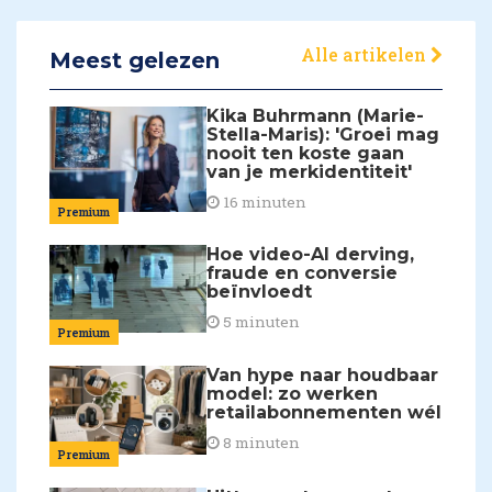
Alle artikelen
Meest gelezen
Kika Buhrmann (Marie-
Stella-Maris): 'Groei mag
nooit ten koste gaan
van je merkidentiteit'
16 minuten
Premium
Hoe video-AI derving,
fraude en conversie
beïnvloedt
5 minuten
Premium
Van hype naar houdbaar
model: zo werken
retailabonnementen wél
8 minuten
Premium