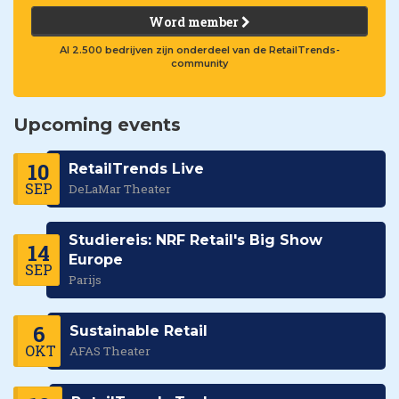
Word member
Al 2.500 bedrijven zijn onderdeel van de RetailTrends-
community
Upcoming events
10
RetailTrends Live
SEP
DeLaMar Theater
Studiereis: NRF Retail's Big Show
14
Europe
SEP
Parijs
6
Sustainable Retail
OKT
AFAS Theater