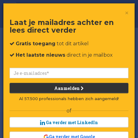
Mr. Selfridge: groot, groter, groots
×
Laat je mailadres achter en
lees direct verder
Gratis toegang
tot dit artikel
Het laatste nieuws
direct in je mailbox
Aanmelden
Al 57.500 professionals hebben zich aangemeld!
of
Ga verder met LinkedIn
Ga verder met Google