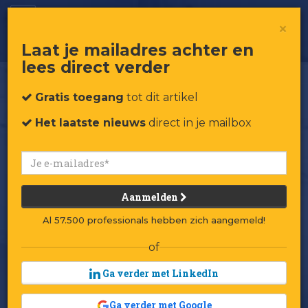
Hé, wakker worden!
×
Laat je mailadres achter en
lees direct verder
Gratis toegang
tot dit artikel
Het laatste nieuws
direct in je mailbox
Aanmelden
Al 57.500 professionals hebben zich aangemeld!
of
Ga verder met LinkedIn
Ga verder met Google