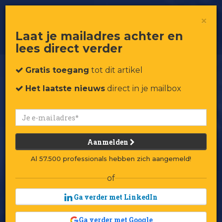
IKEA is net zoiets als hagelslag op je
×
pindakaas
Laat je mailadres achter en
lees direct verder
Gratis toegang
tot dit artikel
Het laatste nieuws
direct in je mailbox
Aanmelden
Al 57.500 professionals hebben zich aangemeld!
of
Ga verder met LinkedIn
Ga verder met Google