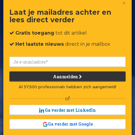
Column: Een geweldig inspirerende
×
plek, maar levensgevaarlijk voor de
portemonnee
Laat je mailadres achter en
lees direct verder
Gratis toegang
tot dit artikel
Het laatste nieuws
direct in je mailbox
Aanmelden
Al 57.500 professionals hebben zich aangemeld!
of
Ga verder met LinkedIn
Ga verder met Google