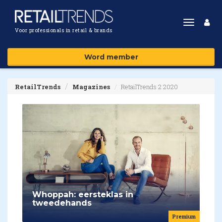
Toggle
Voor professionals in retail & brands
navigat
Word member
RetailTrends
Magazines
RetailTrends 2 2020
Whoppah: eersteklas in
tweedehands
Premium