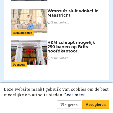
Wmnsuit sluit winkel in
Maastricht
2 minuten
RetailRookies
H&M schrapt mogelijk
250 banen op Brits
hoofdkantoor
2 minuten
Premium
10 collega’s
Deze website maakt gebruik van cookies om de best
Korting op events
mogelijke ervaring te bieden.
Lees meer
Mis niets van het laatste
Accepteren
Weigeren
retailnieuws