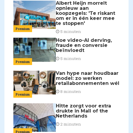
Albert Heijn morrelt
opnieuw aan
koopzegels: 'Te riskant
om er in één keer mee
te stoppen'
Premium
5 minuten
Hoe video-AI derving,
fraude en conversie
beïnvloedt
5 minuten
Premium
Van hype naar houdbaar
model: zo werken
retailabonnementen wél
8 minuten
Premium
Hitte zorgt voor extra
drukte in Mall of the
Netherlands
2 minuten
Premium