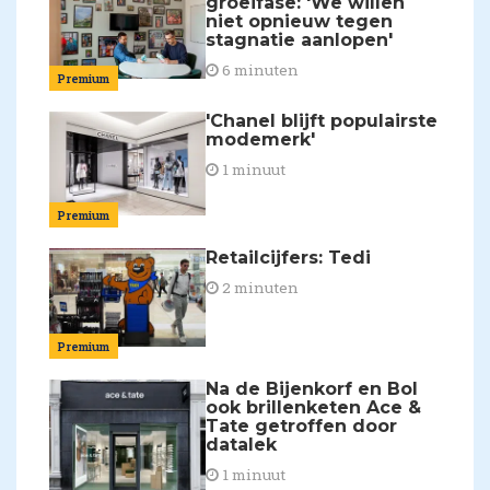
groeifase: 'We willen
niet opnieuw tegen
stagnatie aanlopen'
6 minuten
Premium
'Chanel blijft populairste
modemerk'
1 minuut
Premium
Retailcijfers: Tedi
2 minuten
Premium
Na de Bijenkorf en Bol
ook brillenketen Ace &
Tate getroffen door
datalek
1 minuut