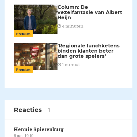
Column: De
vezelfantasie van Albert
Heijn
4 minuten
Premium
'Regionale lunchketens
binden klanten beter
dan grote spelers'
1 minuut
Premium
Reacties
1
Hennie Spierenburg
8 jun, 19:10