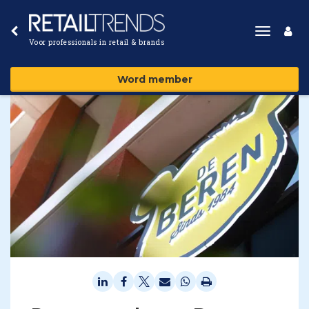
Toggle
Voor professionals in retail & brands
navigat
Word member