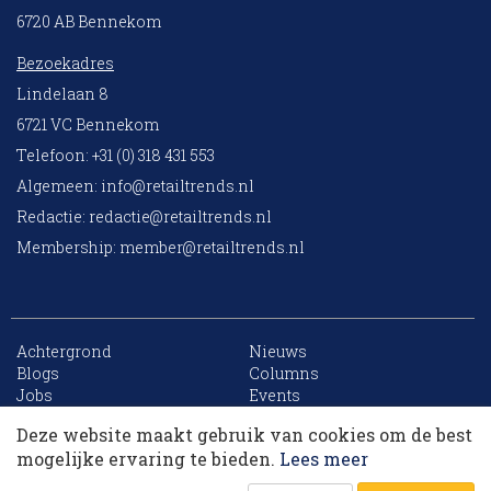
6720 AB Bennekom
Bezoekadres
Lindelaan 8
6721 VC Bennekom
Telefoon: +31 (0) 318 431 553
Algemeen:
info@retailtrends.nl
Redactie:
redactie@retailtrends.nl
Membership:
member@retailtrends.nl
Achtergrond
Nieuws
10 collega’s
Blogs
Columns
Jobs
Events
Contact
Word member
Deze website maakt gebruik van cookies om de best
Archief
Sitemap
Korting op events
mogelijke ervaring te bieden.
Lees meer