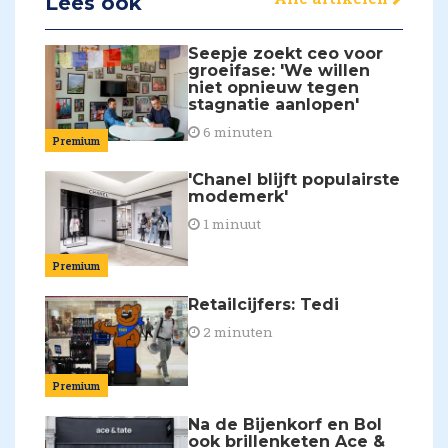
Lees ook
Seepje zoekt ceo voor
groeifase: 'We willen
niet opnieuw tegen
stagnatie aanlopen'
6 minuten
Premium
'Chanel blijft populairste
modemerk'
1 minuut
Premium
Retailcijfers: Tedi
2 minuten
Premium
Na de Bijenkorf en Bol
ook brillenketen Ace &