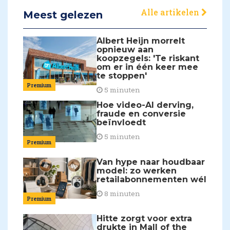
Alle artikelen
Meest gelezen
Albert Heijn morrelt
opnieuw aan
koopzegels: 'Te riskant
om er in één keer mee
te stoppen'
Premium
5 minuten
Hoe video-AI derving,
fraude en conversie
beïnvloedt
5 minuten
Premium
Van hype naar houdbaar
model: zo werken
retailabonnementen wél
8 minuten
Premium
Hitte zorgt voor extra
drukte in Mall of the