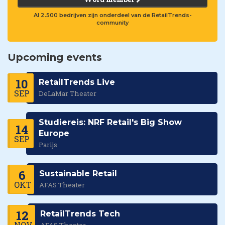
Al 2.500 bedrijven zijn onderdeel van de RetailTrends-
community
Upcoming events
10
RetailTrends Live
SEP
DeLaMar Theater
Studiereis: NRF Retail's Big Show
14
Europe
SEP
Parijs
6
Sustainable Retail
OKT
AFAS Theater
12
RetailTrends Tech
NOV
AFAS Theater