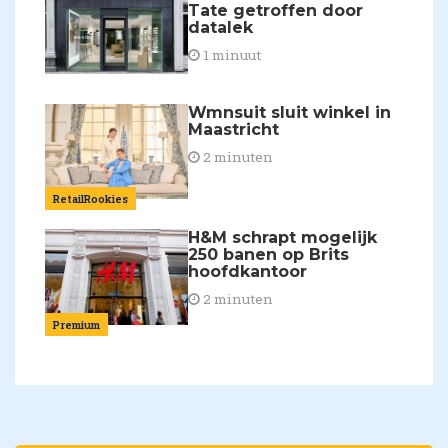
Tate getroffen door
datalek
1 minuut
Wmnsuit sluit winkel in
Maastricht
2 minuten
RetailRookies
H&M schrapt mogelijk
250 banen op Brits
hoofdkantoor
2 minuten
Premium