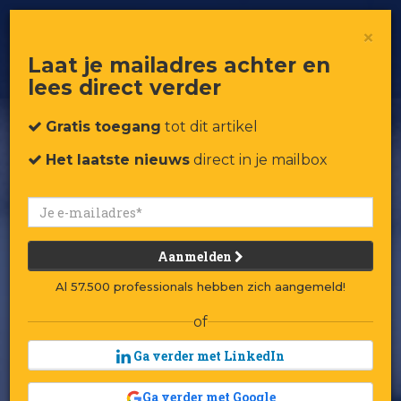
The Body Shop: 'We hebben onze
×
ziel verloren'
Laat je mailadres achter en
lees direct verder
Gratis toegang
tot dit artikel
Het laatste nieuws
direct in je mailbox
Aanmelden
Al 57.500 professionals hebben zich aangemeld!
of
Ga verder met LinkedIn
Ga verder met Google