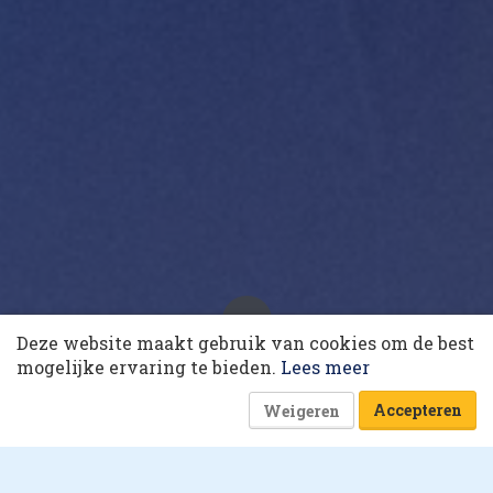
10 collega’s
Deze website maakt gebruik van cookies om de best
Allbirds: rennen zonder
Korting op events
mogelijke ervaring te bieden.
Lees meer
footprint
7 oktober 2020 om 08:00
16 minuten
Accepteren
Weigeren
Amnon Vogel
Antoine Doyen