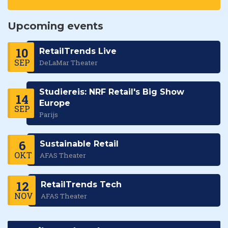
Upcoming events
10
RetailTrends Live
SEP
DeLaMar Theater
Studiereis: NRF Retail's Big Show
14
Europe
SEP
Parijs
6
Sustainable Retail
OKT
AFAS Theater
12
RetailTrends Tech
NOV
AFAS Theater