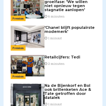
groeifase: 'We willen
niet opnieuw tegen
stagnatie aanlopen'
6 minuten
Premium
'Chanel blijft populairste
modemerk'
1 minuut
Premium
Retailcijfers: Tedi
2 minuten
Premium
Na de Bijenkorf en Bol
ook brillenketen Ace &
Tate getroffen door
datalek
1 minuut