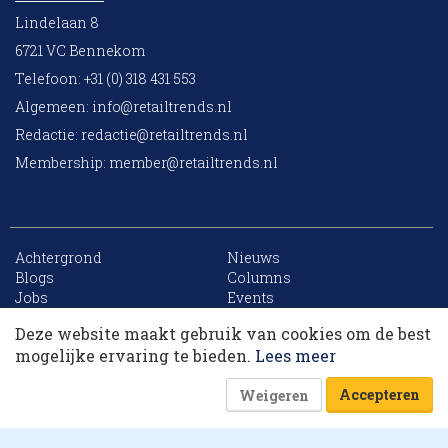
Lindelaan 8
6721 VC Bennekom
Telefoon: +31 (0) 318 431 553
Algemeen:
info@retailtrends.nl
Redactie:
redactie@retailtrends.nl
Membership:
member@retailtrends.nl
Achtergrond
Nieuws
10 collega’s
Blogs
Columns
Jobs
Events
Contact
Word member
Deze website maakt gebruik van cookies om de best
Archief
Sitemap
Korting op events
mogelijke ervaring te bieden.
Lees meer
Accepteren
Weigeren
Website is powered by