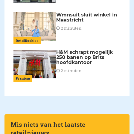
Wmnsuit sluit winkel in
Maastricht
2 minuten
RetailRookies
H&M schrapt mogelijk
250 banen op Brits
hoofdkantoor
2 minuten
Premium
Mis niets van het laatste
retailnieuws