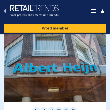
Toggle
Voor professionals in retail & brands
navigat
Word member