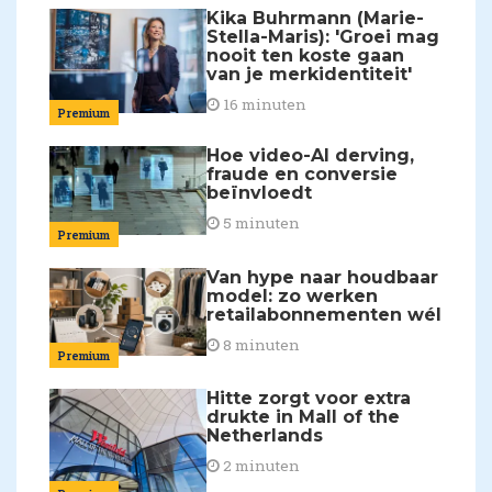
Kika Buhrmann (Marie-
Stella-Maris): 'Groei mag
nooit ten koste gaan
van je merkidentiteit'
16 minuten
Premium
Hoe video-AI derving,
fraude en conversie
beïnvloedt
5 minuten
Premium
Van hype naar houdbaar
model: zo werken
retailabonnementen wél
8 minuten
Premium
Hitte zorgt voor extra
drukte in Mall of the
Netherlands
2 minuten