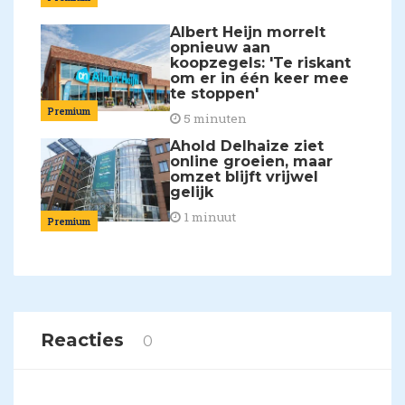
Albert Heijn morrelt
opnieuw aan
koopzegels: 'Te riskant
om er in één keer mee
te stoppen'
Premium
5 minuten
Ahold Delhaize ziet
online groeien, maar
omzet blijft vrijwel
gelijk
1 minuut
Premium
Reacties
0