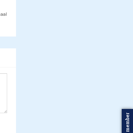
aal
Word member