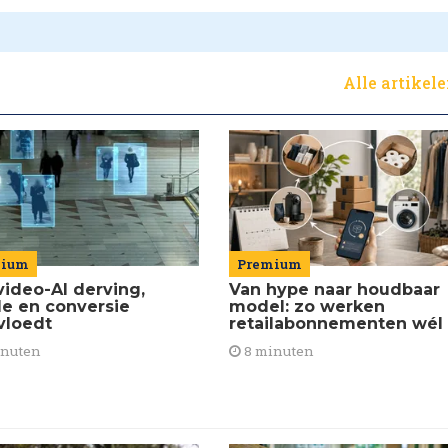
Alle artikel
Premium
mium
Van hype naar houdbaar
video-AI derving,
model: zo werken
de en conversie
retailabonnementen wél
vloedt
8 minuten
inuten