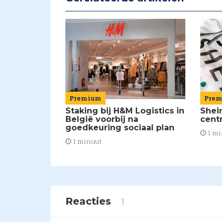
Premium
Pre
Staking bij H&M Logistics in
Shei
België voorbij na
cent
goedkeuring sociaal plan
1 mi
1 minuut
Reacties
1