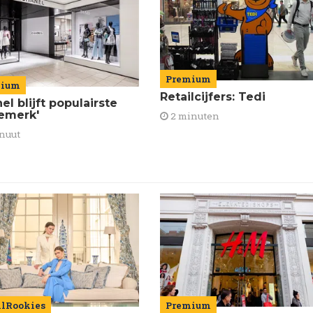
Premium
mium
Retailcijfers: Tedi
el blijft populairste
emerk'
2 minuten
nuut
ilRookies
Premium