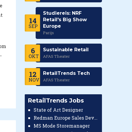
e
Studiereis: NRF
at
14
Retail's Big Show
SEP
Europe
Parijs
Tom
6
Sustainable Retail
-
OKT
AFAS Theater
12
RetailTrends Tech
NOV
AFAS Theater
RetailTrends Jobs
State of Art Designer
Redman Europe Sales Developer (Europe)
MS Mode Storemanager