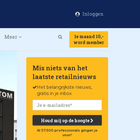
Inloggen
Meer
1e maand 10,-
Search
word member
Mis niets van het
laatste retailnieuws
Het belangrijkste nieuws,
gratis in je inbox
Houd mij op de hoogte
Al 57.500 professionals gingen je
voor!