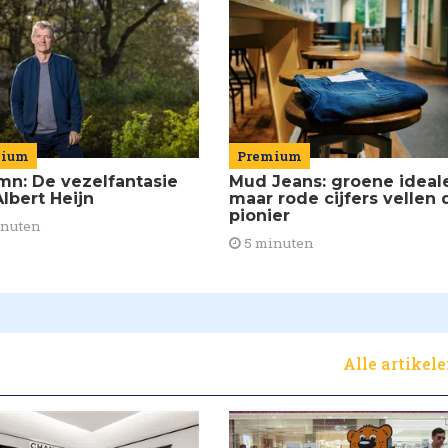
mium
Premium
mn: De vezelfantasie
Mud Jeans: groene ideal
lbert Heijn
maar rode cijfers vellen 
pionier
inuten
5 minuten
Alle artikel