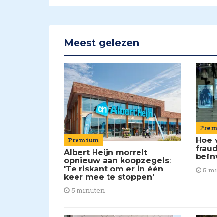
Meest gelezen
Pre
Premium
Hoe 
frau
Albert Heijn morrelt
beïn
opnieuw aan koopzegels:
'Te riskant om er in één
5 m
keer mee te stoppen'
5 minuten