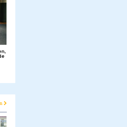
en,
de
en