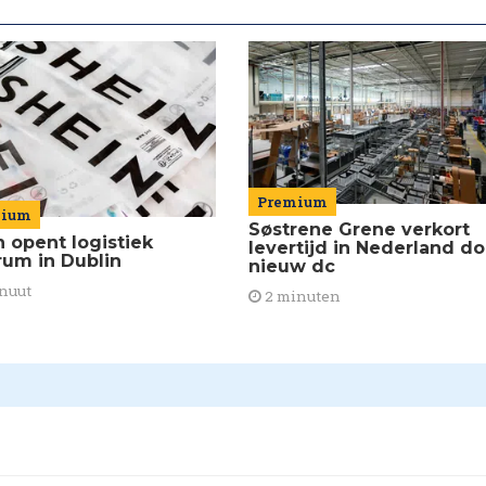
Premium
mium
Søstrene Grene verkort
n opent logistiek
levertijd in Nederland do
rum in Dublin
nieuw dc
nuut
2 minuten