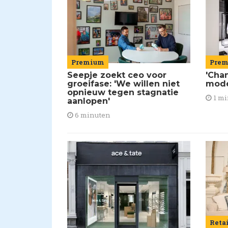
Premium
Pre
Seepje zoekt ceo voor
'Chan
groeifase: 'We willen niet
mod
opnieuw tegen stagnatie
1 mi
aanlopen'
6 minuten
Reta