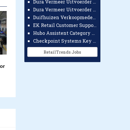
Dura Vermeer Uitvoerder GWW Amsterdam
Dura Vermeer Uitvoerder Civiel Nijmegen
Duifhuizen Verkoopmedewerker Ridderkerk
EK Retail Customer Support Omnichannel
Hubo Assistent Category Manager
Checkpoint Systems Key Accountmanager Benelux
RetailTrends Jobs
or