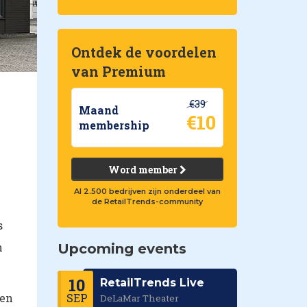
Ontdek de voordelen
van Premium
€39
Maand
€10
membership
Word member
Al 2.500 bedrijven zijn onderdeel van
de RetailTrends-community
s
n
Upcoming events
10
RetailTrends Live
SEP
een
DeLaMar Theater