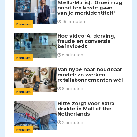
Stella-Maris): 'Groei mag
nooit ten koste gaan
van je merkidentiteit'
16 minuten
Premium
Hoe video-AI derving,
fraude en conversie
beïnvloedt
5 minuten
Premium
Van hype naar houdbaar
model: zo werken
retailabonnementen wél
8 minuten
Premium
Hitte zorgt voor extra
drukte in Mall of the
Netherlands
2 minuten
Premium