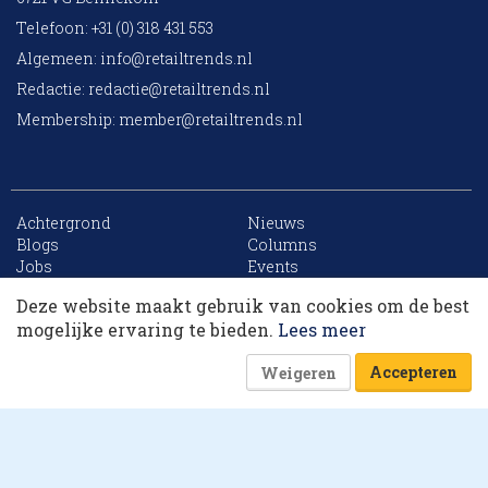
Telefoon: +31 (0) 318 431 553
Algemeen:
info@retailtrends.nl
Redactie:
redactie@retailtrends.nl
Membership:
member@retailtrends.nl
Achtergrond
Nieuws
Blogs
Columns
Jobs
Events
Contact
Word member
Deze website maakt gebruik van cookies om de best
Archief
Sitemap
Dit artikel krijg je cadeau. Lees alles van
mogelijke ervaring te bieden.
Lees meer
RetailTrends voor slechts € 10,- (eerste maand).
Accepteren
Weigeren
Word member
Of log in
Website is powered by