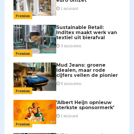
euro omzet
1 minuut
Premium
Sustainable Retail:
Inditex maakt werk van
textiel uit bierafval
3 minuten
Premium
Mud Jeans: groene
idealen, maar rode
cijfers vellen de pionier
5 minuten
Premium
'Albert Heijn opnieuw
sterkste sponsormerk'
1 minuut
Premium