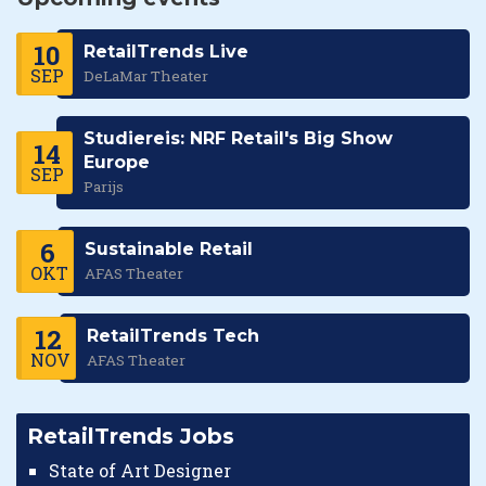
10
RetailTrends Live
SEP
DeLaMar Theater
Studiereis: NRF Retail's Big Show
14
Europe
SEP
Parijs
6
Sustainable Retail
OKT
AFAS Theater
12
RetailTrends Tech
NOV
AFAS Theater
RetailTrends Jobs
State of Art Designer