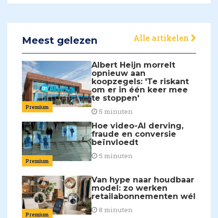
Alle artikelen
Meest gelezen
Albert Heijn morrelt
opnieuw aan
koopzegels: 'Te riskant
om er in één keer mee
te stoppen'
Premium
5 minuten
Hoe video-AI derving,
fraude en conversie
beïnvloedt
5 minuten
Premium
Van hype naar houdbaar
model: zo werken
retailabonnementen wél
8 minuten
Premium