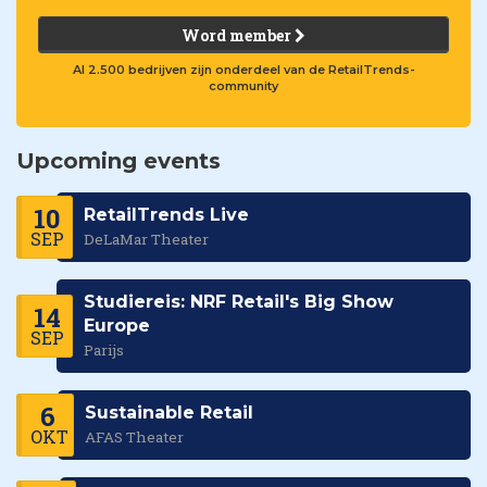
Word member
Al 2.500 bedrijven zijn onderdeel van de RetailTrends-
community
Upcoming events
10
RetailTrends Live
SEP
DeLaMar Theater
Studiereis: NRF Retail's Big Show
14
Europe
SEP
Parijs
6
Sustainable Retail
OKT
AFAS Theater