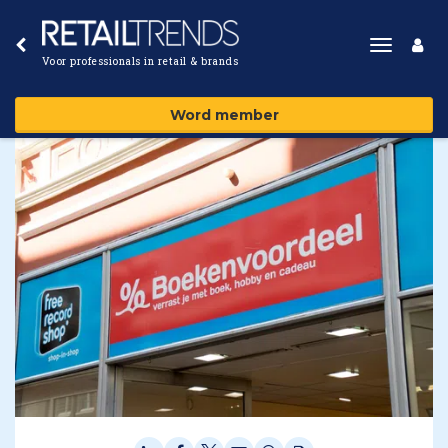
Toggle
Voor professionals in retail & brands
navigat
Word member