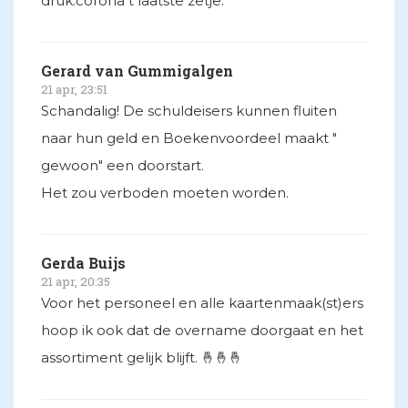
druk.corona t laatste zetje.
Gerard van Gummigalgen
21 apr, 23:51
Schandalig! De schuldeisers kunnen fluiten
naar hun geld en Boekenvoordeel maakt "
gewoon" een doorstart.
Het zou verboden moeten worden.
Gerda Buijs
21 apr, 20:35
Voor het personeel en alle kaartenmaak(st)ers
hoop ik ook dat de overname doorgaat en het
assortiment gelijk blijft. 🤞🤞🤞