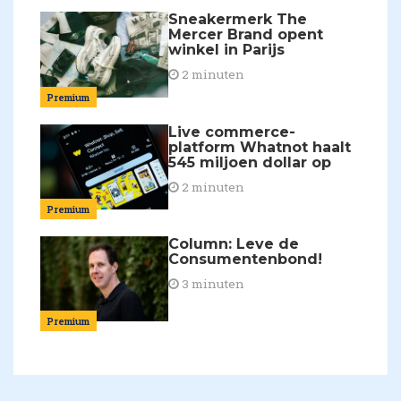
Sneakermerk The
Mercer Brand opent
winkel in Parijs
2 minuten
Premium
Live commerce-
platform Whatnot haalt
545 miljoen dollar op
2 minuten
Premium
Column: Leve de
Consumentenbond!
3 minuten
Premium