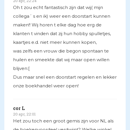
20 apr, 22:24
Oh t zou echt fantastisch zijn dat wij( mijn
collega´ s en ik) weer een doorstart kunnen
maken!! Wij horen t elke dag hoe erg de
klanten t vinden dat zij hun hobby spulletjes,
kaartjes e.d. niet meer kunnen kopen,
was zelfs een vrouw die begon spontaan te
huilen en smeekte dat wij maar open willen
blijven:[
Dus maar snel een doorstart regelen en lekker
onze boekhandel weer open!
cor L
20 apr, 22:01
Het zou toch een groot gemis zijn voor NL als
de boekenvoordeel verdwijnt? Welke winkel