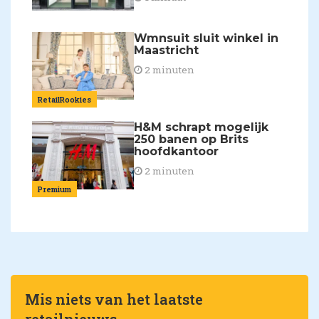
Wmnsuit sluit winkel in
Maastricht
2 minuten
RetailRookies
H&M schrapt mogelijk
250 banen op Brits
hoofdkantoor
2 minuten
Premium
Mis niets van het laatste
retailnieuws