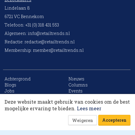
Lindelaan 8
6721 VC Bennekom
Telefoon: +31 (0) 318 431 553
Algemeen:
info@retailtrends.nl
Redactie:
redactie@retailtrends.nl
Membership:
member@retailtrends.nl
Achtergrond
Nieuws
10 collega’s
Blogs
Columns
Jobs
Events
Contact
Word member
Deze website maakt gebruik van cookies om de best
Archief
Sitemap
Korting op events
mogelijke ervaring te bieden.
Lees meer
Accepteren
Weigeren
Website is powered by