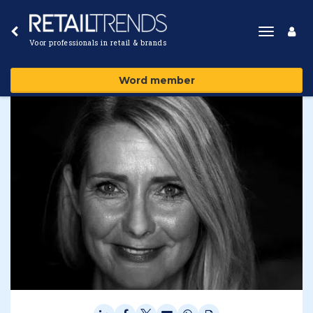
Toggle
Voor professionals in retail & brands
navigat
Word member