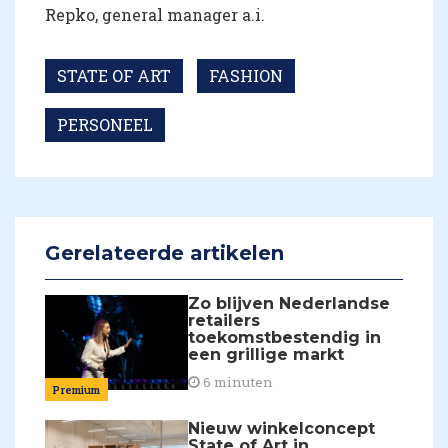
Repko, general manager a.i.
STATE OF ART
FASHION
PERSONEEL
Gerelateerde artikelen
Zo blijven Nederlandse
retailers
toekomstbestendig in
een grillige markt
6 minuten
Premium
Nieuw winkelconcept
State of Art in