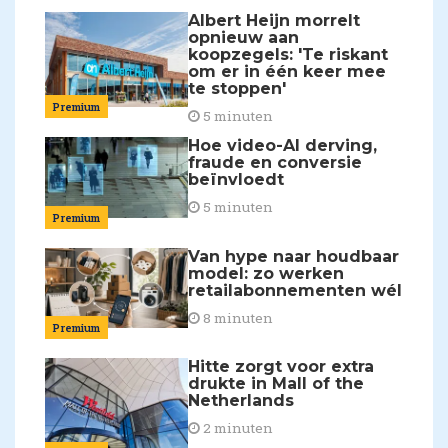
Albert Heijn morrelt
opnieuw aan
koopzegels: 'Te riskant
om er in één keer mee
te stoppen'
Premium
5 minuten
Hoe video-AI derving,
fraude en conversie
beïnvloedt
5 minuten
Premium
Van hype naar houdbaar
model: zo werken
retailabonnementen wél
8 minuten
Premium
Hitte zorgt voor extra
drukte in Mall of the
Netherlands
2 minuten