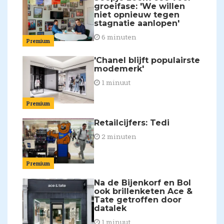
groeifase: 'We willen
niet opnieuw tegen
stagnatie aanlopen'
6 minuten
Premium
'Chanel blijft populairste
modemerk'
1 minuut
Premium
Retailcijfers: Tedi
2 minuten
Premium
Na de Bijenkorf en Bol
ook brillenketen Ace &
Tate getroffen door
datalek
1 minuut