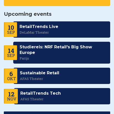
Upcoming events
10
RetailTrends Live
SEP
DeLaMar Theater
Studiereis: NRF Retail's Big Show
14
Europe
SEP
Parijs
6
Sustainable Retail
OKT
AFAS Theater
12
RetailTrends Tech
NOV
AFAS Theater