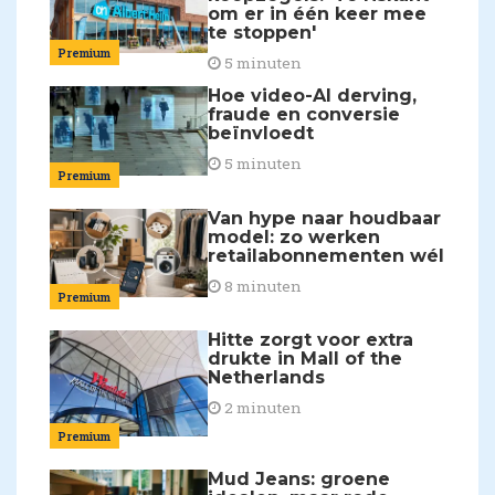
om er in één keer mee
te stoppen'
Premium
5 minuten
Hoe video-AI derving,
fraude en conversie
beïnvloedt
5 minuten
Premium
Van hype naar houdbaar
model: zo werken
retailabonnementen wél
8 minuten
Premium
Hitte zorgt voor extra
drukte in Mall of the
Netherlands
2 minuten
Premium
Mud Jeans: groene