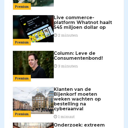
Premium
Live commerce-
platform Whatnot haalt
545 miljoen dollar op
2 minuten
Premium
Column: Leve de
Consumentenbond!
3 minuten
Premium
Klanten van de
Bijenkorf moeten
weken wachten op
bestelling na
cyberaanval
Premium
1 minuut
Onderzoek: extreem