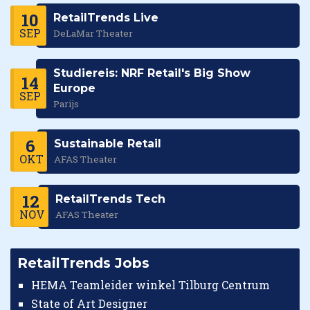
10
RetailTrends Live
SEP
DeLaMar Theater
Studiereis: NRF Retail's Big Show
14
Europe
SEP
Parijs
6
Sustainable Retail
OKT
AFAS Theater
12
RetailTrends Tech
NOV
AFAS Theater
RetailTrends Jobs
HEMA Teamleider winkel Tilburg Centrum
State of Art Designer