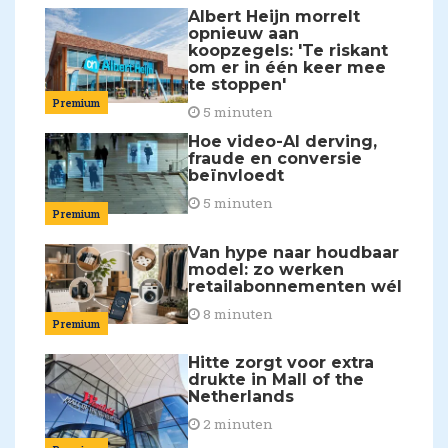
Albert Heijn morrelt
opnieuw aan
koopzegels: 'Te riskant
om er in één keer mee
te stoppen'
Premium
5 minuten
Hoe video-AI derving,
fraude en conversie
beïnvloedt
5 minuten
Premium
Van hype naar houdbaar
model: zo werken
retailabonnementen wél
8 minuten
Premium
Hitte zorgt voor extra
drukte in Mall of the
Netherlands
2 minuten