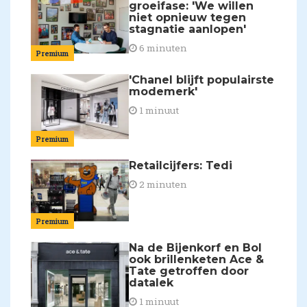
groeifase: 'We willen
niet opnieuw tegen
stagnatie aanlopen'
6 minuten
Premium
'Chanel blijft populairste
modemerk'
1 minuut
Premium
Retailcijfers: Tedi
2 minuten
Premium
Na de Bijenkorf en Bol
ook brillenketen Ace &
Tate getroffen door
datalek
1 minuut