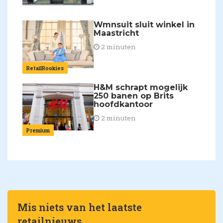
Wmnsuit sluit winkel in
Maastricht
2 minuten
RetailRookies
H&M schrapt mogelijk
250 banen op Brits
hoofdkantoor
2 minuten
Premium
Mis niets van het laatste
retailnieuws