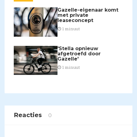
Gazelle-eigenaar komt
met private
leaseconcept
1 minuut
'Stella opnieuw
afgetroefd door
Gazelle'
1 minuut
Reacties
0