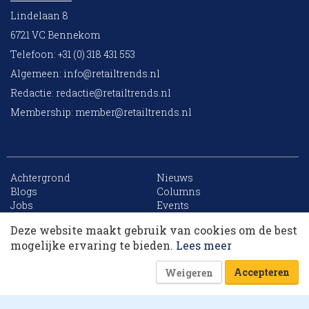
Lindelaan 8
6721 VC Bennekom
Telefoon: +31 (0) 318 431 553
Algemeen:
info@retailtrends.nl
Redactie:
redactie@retailtrends.nl
Membership:
member@retailtrends.nl
Achtergrond
Nieuws
10 collega’s
Blogs
Columns
Jobs
Events
Contact
Word member
Deze website maakt gebruik van cookies om de best
Archief
Sitemap
Korting op events
mogelijke ervaring te bieden.
Lees meer
Accepteren
Weigeren
Website is powered by