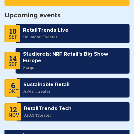
Upcoming events
10
RetailTrends Live
SEP
DeLaMar Theater
Studiereis: NRF Retail's Big Show
14
Europe
SEP
Parijs
6
Sustainable Retail
OKT
AFAS Theater
12
RetailTrends Tech
NOV
AFAS Theater