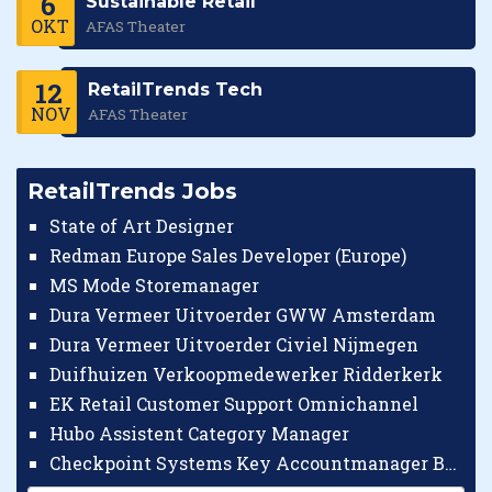
6
Sustainable Retail
OKT
AFAS Theater
12
RetailTrends Tech
NOV
AFAS Theater
RetailTrends Jobs
State of Art Designer
Redman Europe Sales Developer (Europe)
MS Mode Storemanager
Dura Vermeer Uitvoerder GWW Amsterdam
Dura Vermeer Uitvoerder Civiel Nijmegen
Duifhuizen Verkoopmedewerker Ridderkerk
EK Retail Customer Support Omnichannel
Hubo Assistent Category Manager
Checkpoint Systems Key Accountmanager Benelux