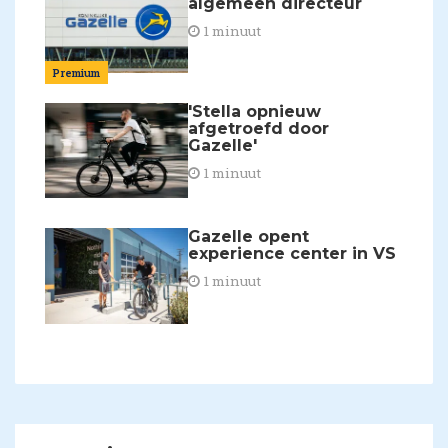
algemeen directeur
1 minuut
Premium
'Stella opnieuw
afgetroefd door
Gazelle'
1 minuut
Gazelle opent
experience center in VS
1 minuut