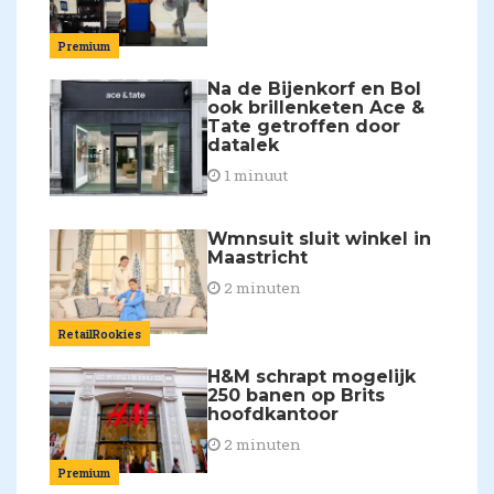
Premium
Na de Bijenkorf en Bol
ook brillenketen Ace &
Tate getroffen door
datalek
1 minuut
Wmnsuit sluit winkel in
Maastricht
2 minuten
RetailRookies
H&M schrapt mogelijk
250 banen op Brits
hoofdkantoor
2 minuten
Premium