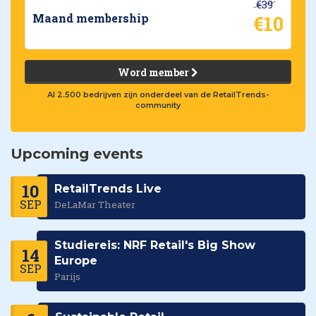
€39
€10
Maand membership
Word member
Al 2.500 bedrijven zijn onderdeel van de RetailTrends-
community
Upcoming events
10
RetailTrends Live
SEP
DeLaMar Theater
Studiereis: NRF Retail's Big Show
14
Europe
SEP
Parijs