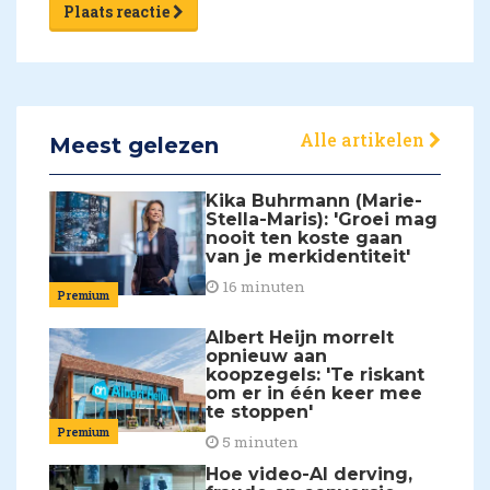
Plaats reactie
Alle artikelen
Meest gelezen
Kika Buhrmann (Marie-
Stella-Maris): 'Groei mag
nooit ten koste gaan
van je merkidentiteit'
16 minuten
Premium
Albert Heijn morrelt
opnieuw aan
koopzegels: 'Te riskant
om er in één keer mee
te stoppen'
Premium
5 minuten
Hoe video-AI derving,