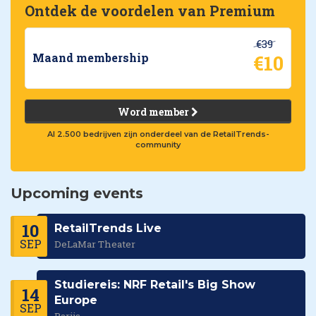
Ontdek de voordelen van Premium
€39
€10
Maand membership
Word member
Al 2.500 bedrijven zijn onderdeel van de RetailTrends-
community
Upcoming events
10
RetailTrends Live
SEP
DeLaMar Theater
Studiereis: NRF Retail's Big Show
14
Europe
SEP
Parijs