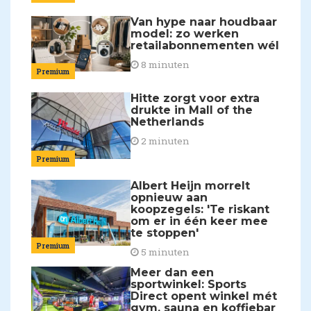
Van hype naar houdbaar
model: zo werken
retailabonnementen wél
8 minuten
Premium
Hitte zorgt voor extra
drukte in Mall of the
Netherlands
2 minuten
Premium
Albert Heijn morrelt
opnieuw aan
koopzegels: 'Te riskant
om er in één keer mee
te stoppen'
Premium
5 minuten
Meer dan een
sportwinkel: Sports
Direct opent winkel mét
gym, sauna en koffiebar