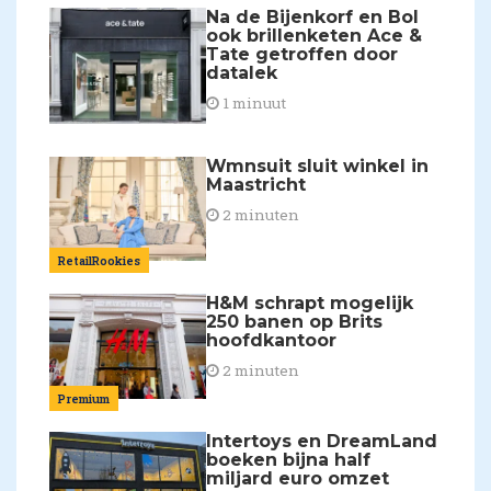
Na de Bijenkorf en Bol
ook brillenketen Ace &
Tate getroffen door
datalek
1 minuut
Wmnsuit sluit winkel in
Maastricht
2 minuten
RetailRookies
H&M schrapt mogelijk
250 banen op Brits
hoofdkantoor
2 minuten
Premium
Intertoys en DreamLand
boeken bijna half
miljard euro omzet