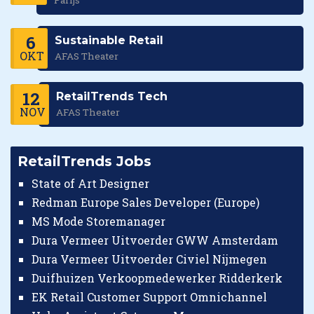
6
Sustainable Retail
OKT
AFAS Theater
12
RetailTrends Tech
NOV
AFAS Theater
RetailTrends Jobs
State of Art Designer
Redman Europe Sales Developer (Europe)
MS Mode Storemanager
Dura Vermeer Uitvoerder GWW Amsterdam
Dura Vermeer Uitvoerder Civiel Nijmegen
Duifhuizen Verkoopmedewerker Ridderkerk
EK Retail Customer Support Omnichannel