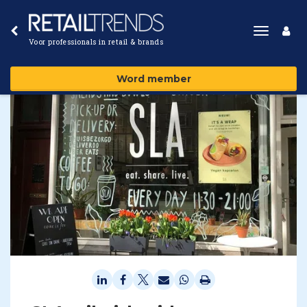
Toggle
Voor professionals in retail & brands
navigat
Word member