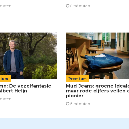
8 minuten
inuten
mium
Premium
mn: De vezelfantasie
Mud Jeans: groene ideal
lbert Heijn
maar rode cijfers vellen 
pionier
inuten
5 minuten