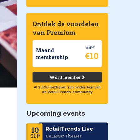
Ontdek de voordelen
van Premium
€39
Maand
€10
membership
Word member
Al 2.500 bedrijven zijn onderdeel van
de RetailTrends-community
Upcoming events
10
RetailTrends Live
SEP
DeLaMar Theater