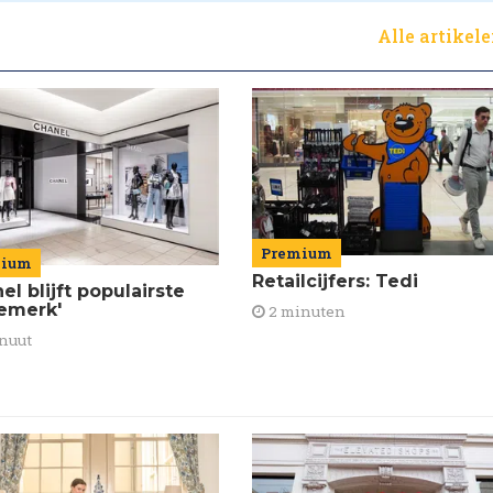
Alle artikel
Premium
mium
Retailcijfers: Tedi
el blijft populairste
emerk'
2 minuten
nuut