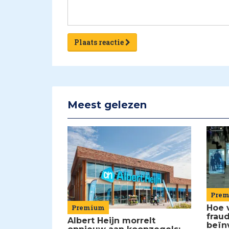
Plaats reactie
Meest gelezen
Pre
Premium
Hoe 
frau
Albert Heijn morrelt
beïn