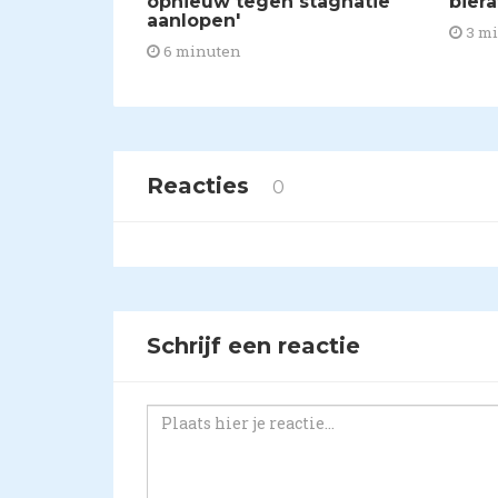
opnieuw tegen stagnatie
biera
aanlopen'
3 m
6 minuten
Reacties
0
Schrijf een reactie