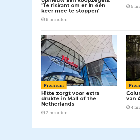
opnieuw aan koopzegels:
'Te riskant om er in één
5 m
keer mee te stoppen'
5 minuten
Premium
Pre
Hitte zorgt voor extra
Colu
drukte in Mall of the
van A
Netherlands
4 m
2 minuten