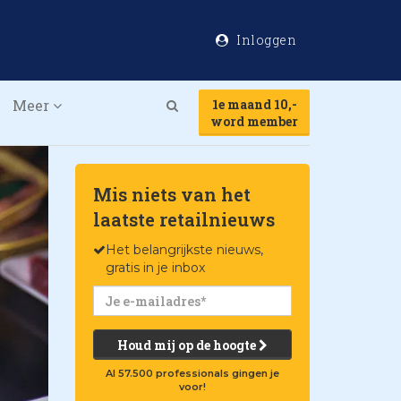
Inloggen
Meer
1e maand 10,-
Search
word member
Mis niets van het
laatste retailnieuws
Het belangrijkste nieuws,
gratis in je inbox
Houd mij op de hoogte
Al 57.500 professionals gingen je
voor!