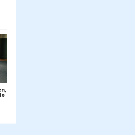
en,
de