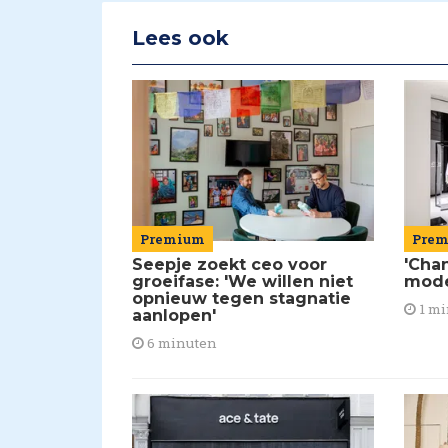
Lees ook
Premium
Pre
Seepje zoekt ceo voor
'Chan
groeifase: 'We willen niet
mod
opnieuw tegen stagnatie
1 mi
aanlopen'
6 minuten