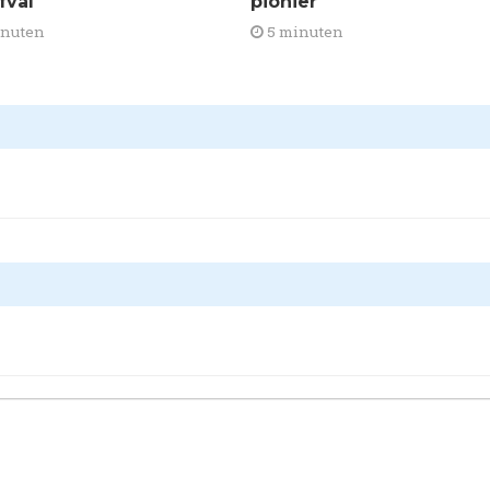
fval
pionier
inuten
5 minuten