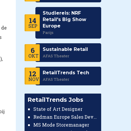
Studiereis: NRF
14
Retail's Big Show
SEP
Europe
 de
Parijs
s
6
Sustainable Retail
OKT
AFAS Theater
),
12
RetailTrends Tech
NOV
AFAS Theater
RetailTrends Jobs
State of Art Designer
ij
Redman Europe Sales Developer (Europe)
MS Mode Storemanager