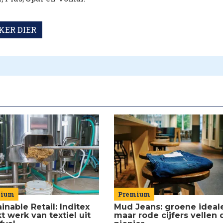
ER DIER
mium
Premium
inable Retail: Inditex
Mud Jeans: groene ideal
 werk van textiel uit
maar rode cijfers vellen 