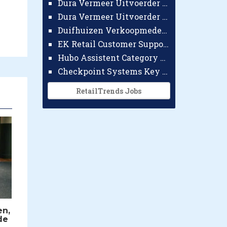
Dura Vermeer Uitvoerder GWW Amsterdam
Dura Vermeer Uitvoerder Civiel Nijmegen
Duifhuizen Verkoopmedewerker Ridderkerk
EK Retail Customer Support Omnichannel
Hubo Assistent Category Manager
Checkpoint Systems Key Accountmanager Benelux
RetailTrends Jobs
en,
de