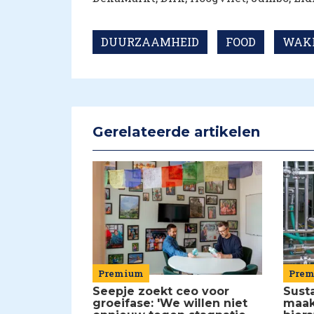
DUURZAAMHEID
FOOD
WAKK
Gerelateerde artikelen
Premium
Pre
Seepje zoekt ceo voor
Susta
groeifase: 'We willen niet
maakt