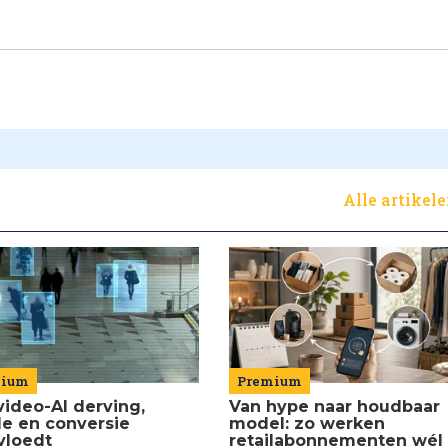
Alle artikel
Premium
mium
Van hype naar houdbaar
video-AI derving,
model: zo werken
de en conversie
retailabonnementen wél
vloedt