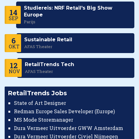
Studiereis: NRF Retail's Big Show
14
Europe
SEP
Parijs
6
Sustainable Retail
OKT
AFAS Theater
12
RetailTrends Tech
NOV
AFAS Theater
RetailTrends Jobs
State of Art Designer
Redman Europe Sales Developer (Europe)
MS Mode Storemanager
Dura Vermeer Uitvoerder GWW Amsterdam
Dura Vermeer Uitvoerder Civiel Nijmegen