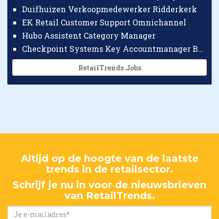
Duifhuizen Verkoopmedewerker Ridderkerk
EK Retail Customer Support Omnichannel
Hubo Assistent Category Manager
Checkpoint Systems Key Accountmanager Benelux
RetailTrends Jobs
Altijd op de hoogte van de laatste
trends in de retailsector.
Schrijf je nu in voor de nieuwsbrieven
van RetailTrends.