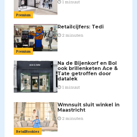
1 minuut
Premium
Retailcijfers: Tedi
2 minuten
Premium
Na de Bijenkorf en Bol
ook brillenketen Ace &
Tate getroffen door
datalek
1 minuut
Wmnsuit sluit winkel in
Maastricht
2 minuten
RetailRookies