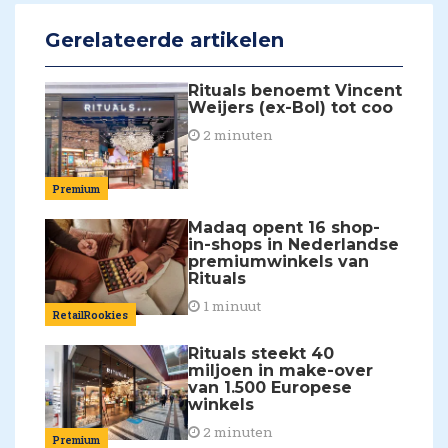
Gerelateerde artikelen
Rituals benoemt Vincent
Weijers (ex-Bol) tot coo
2 minuten
Premium
Madaq opent 16 shop-
in-shops in Nederlandse
premiumwinkels van
Rituals
1 minuut
RetailRookies
Rituals steekt 40
miljoen in make-over
van 1.500 Europese
winkels
2 minuten
Premium