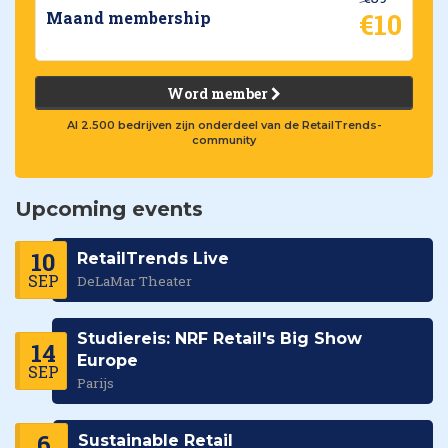
€10
Maand membership
Word member
Al 2.500 bedrijven zijn onderdeel van de RetailTrends-
community
Upcoming events
10
RetailTrends Live
SEP
DeLaMar Theater
Studiereis: NRF Retail's Big Show
14
Europe
SEP
Parijs
6
Sustainable Retail