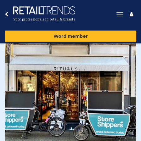
Toggle
Voor professionals in retail & brands
navigat
Word member