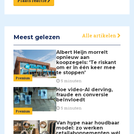
Plaats reactie
Alle artikelen
Meest gelezen
Albert Heijn morrelt
opnieuw aan
koopzegels: 'Te riskant
om er in één keer mee
te stoppen'
Premium
5 minuten
Hoe video-AI derving,
fraude en conversie
beïnvloedt
5 minuten
Premium
Van hype naar houdbaar
model: zo werken
retailabonnementen wél