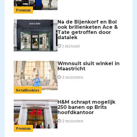
Premium
Na de Bijenkorf en Bol
ook brillenketen Ace &
Tate getroffen door
datalek
1 minuut
Wmnsuit sluit winkel in
Maastricht
2 minuten
RetailRookies
H&M schrapt mogelijk
250 banen op Brits
hoofdkantoor
2 minuten
Premium