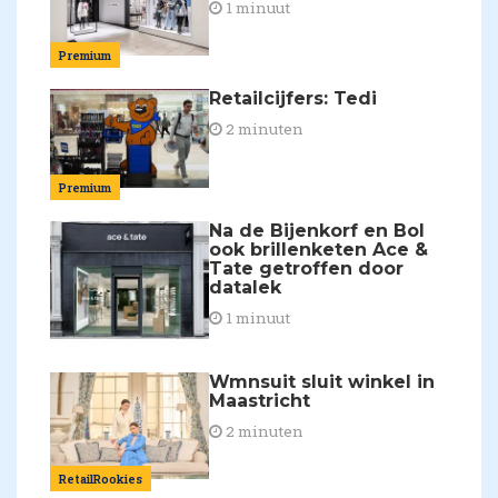
1 minuut
Premium
Retailcijfers: Tedi
2 minuten
Premium
Na de Bijenkorf en Bol
ook brillenketen Ace &
Tate getroffen door
datalek
1 minuut
Wmnsuit sluit winkel in
Maastricht
2 minuten
RetailRookies