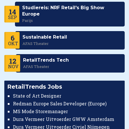
Studiereis: NRF Retail's Big Show
14
Europe
SEP
Parijs
6
Sustainable Retail
OKT
AFAS Theater
12
RetailTrends Tech
NOV
AFAS Theater
RetailTrends Jobs
State of Art Designer
Redman Europe Sales Developer (Europe)
MS Mode Storemanager
Dura Vermeer Uitvoerder GWW Amsterdam
Dura Vermeer Uitvoerder Civiel Nijmegen