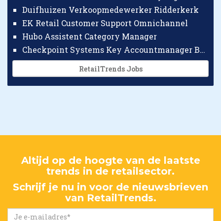
Duifhuizen Verkoopmedewerker Ridderkerk
EK Retail Customer Support Omnichannel
Hubo Assistent Category Manager
Checkpoint Systems Key Accountmanager Benelux
RetailTrends Jobs
Altijd op de hoogte van de laatste
trends in de retailsector.
Schrijf je nu in voor de nieuwsbrieven
van RetailTrends.