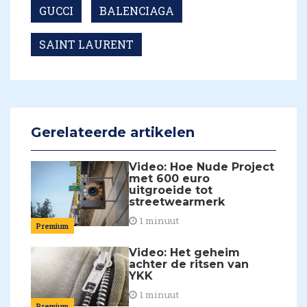
GUCCI
BALENCIAGA
SAINT LAURENT
Gerelateerde artikelen
Video: Hoe Nude Project
met 600 euro
uitgroeide tot
streetwearmerk
1 minuut
Premium
Video: Het geheim
achter de ritsen van
YKK
1 minuut
Premium