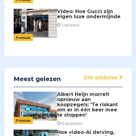
Video: Hoe Gucci zijn
eigen luxe ondermijnde
1 minuut
Premium
Alle artikelen
Meest gelezen
Albert Heijn morrelt
opnieuw aan
koopzegels: 'Te riskant
om er in één keer mee
te stoppen'
Premium
5 minuten
Hoe video-AI derving,