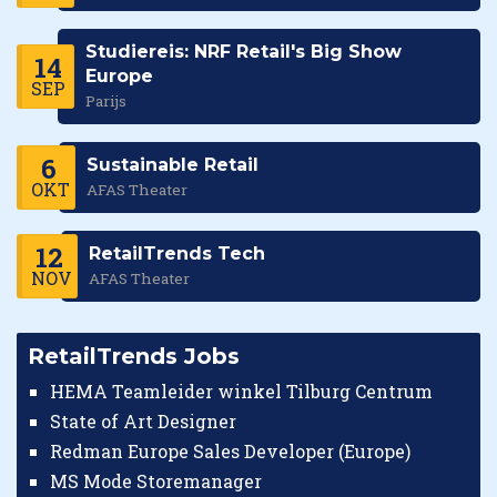
Studiereis: NRF Retail's Big Show
14
Europe
SEP
Parijs
6
Sustainable Retail
OKT
AFAS Theater
12
RetailTrends Tech
NOV
AFAS Theater
RetailTrends Jobs
HEMA Teamleider winkel Tilburg Centrum
State of Art Designer
Redman Europe Sales Developer (Europe)
MS Mode Storemanager