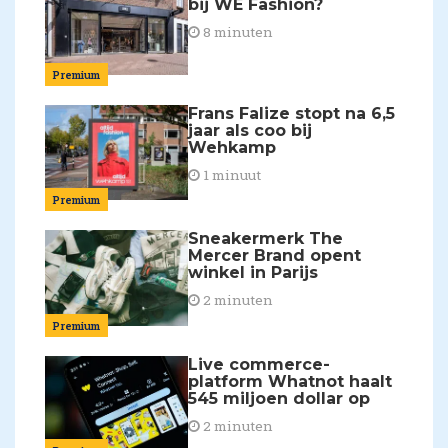
bij WE Fashion?
8 minuten
Premium
Frans Falize stopt na 6,5
jaar als coo bij
Wehkamp
1 minuut
Premium
Sneakermerk The
Mercer Brand opent
winkel in Parijs
2 minuten
Premium
Live commerce-
platform Whatnot haalt
545 miljoen dollar op
2 minuten