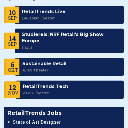
10
RetailTrends Live
SEP
DeLaMar Theater
Studiereis: NRF Retail's Big Show
14
Europe
SEP
Parijs
6
Sustainable Retail
OKT
AFAS Theater
12
RetailTrends Tech
NOV
AFAS Theater
RetailTrends Jobs
State of Art Designer