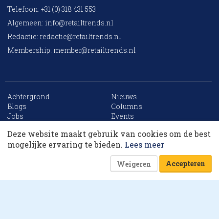
Telefoon: +31 (0) 318 431 553
Algemeen:
info@retailtrends.nl
Redactie:
redactie@retailtrends.nl
Membership:
member@retailtrends.nl
Achtergrond
Nieuws
10 collega’s
Blogs
Columns
Jobs
Events
Contact
Word member
Deze website maakt gebruik van cookies om de best
Archief
Sitemap
Korting op events
mogelijke ervaring te bieden.
Lees meer
Accepteren
Weigeren
Website is powered by