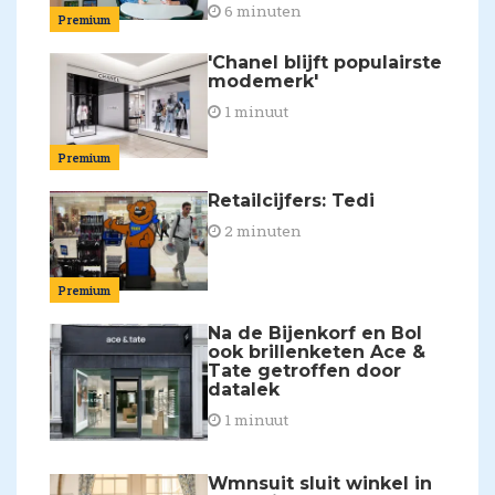
6 minuten
Premium
'Chanel blijft populairste
modemerk'
1 minuut
Premium
Retailcijfers: Tedi
2 minuten
Premium
Na de Bijenkorf en Bol
ook brillenketen Ace &
Tate getroffen door
datalek
1 minuut
Wmnsuit sluit winkel in