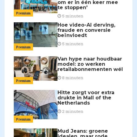
om er in één keer mee
te stoppen'
Premium
5 minuten
Hoe video-AI derving,
fraude en conversie
beïnvloedt
5 minuten
Premium
Van hype naar houdbaar
model: zo werken
retailabonnementen wél
8 minuten
Premium
Hitte zorgt voor extra
drukte in Mall of the
Netherlands
2 minuten
Premium
Mud Jeans: groene
idealen, maar rode