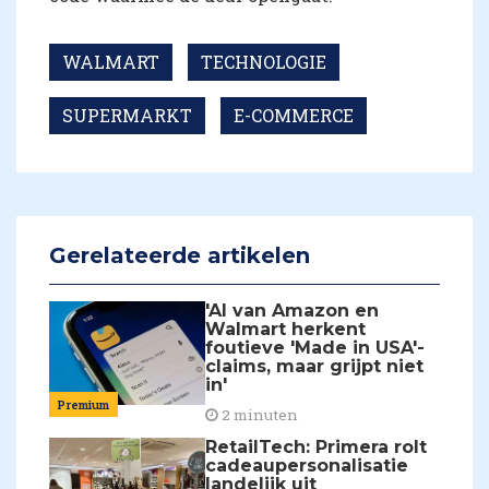
WALMART
TECHNOLOGIE
SUPERMARKT
E-COMMERCE
Gerelateerde artikelen
'AI van Amazon en
Walmart herkent
foutieve 'Made in USA'-
claims, maar grijpt niet
in'
Premium
2 minuten
RetailTech: Primera rolt
cadeaupersonalisatie
landelijk uit