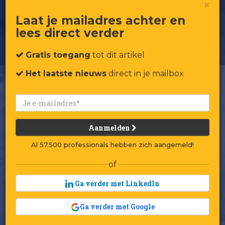
Peter Paul Kleinbussink (Intratuin):
×
‘Geen geouwehoer, huppakee,
starten’
Laat je mailadres achter en
lees direct verder
Gratis toegang
tot dit artikel
Het laatste nieuws
direct in je mailbox
Aanmelden
Al 57.500 professionals hebben zich aangemeld!
of
Ga verder met LinkedIn
Ga verder met Google