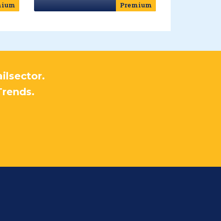
mium
Premium
ilsector.
Trends.