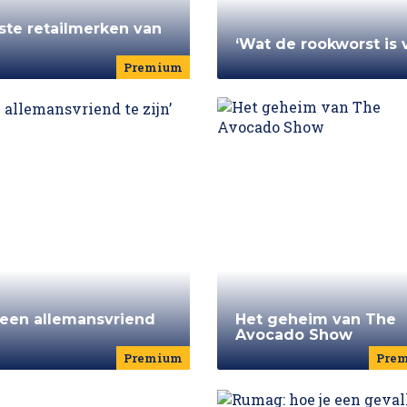
ste retailmerken van
‘Wat de rookworst is 
Premium
 geen allemansvriend
Het geheim van The
Avocado Show
Premium
Pre