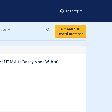
Inloggen
eer
1e maand 10,-
Search
word member