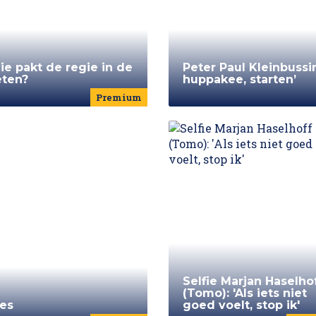
e pakt de regie in de
Peter Paul Kleinbussi
eten?
huppakee, starten’
Premium
Selfie Marjan Haselho
(Tomo): 'Als iets niet
pes
goed voelt, stop ik'