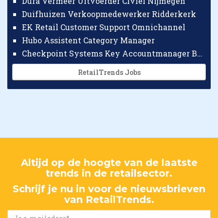
Dura Vermeer Uitvoerder Civiel Nijmegen
Duifhuizen Verkoopmedewerker Ridderkerk
EK Retail Customer Support Omnichannel
Hubo Assistent Category Manager
Checkpoint Systems Key Accountmanager Benelux
RetailTrends Jobs
Altijd op de hoogte van de laatste
trends in de retailsector.
Schrijf je nu in voor de nieuwsbrieven
van RetailTrends.