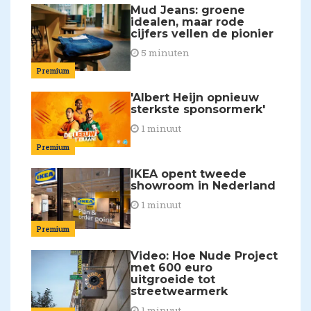
Mud Jeans: groene
idealen, maar rode
cijfers vellen de pionier
5 minuten
Premium
'Albert Heijn opnieuw
sterkste sponsormerk'
1 minuut
Premium
IKEA opent tweede
showroom in Nederland
1 minuut
Premium
Video: Hoe Nude Project
met 600 euro
uitgroeide tot
streetwearmerk
1 minuut