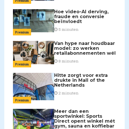
Premium
Hoe video-AI derving,
fraude en conversie
beïnvloedt
5 minuten
Premium
Van hype naar houdbaar
model: zo werken
retailabonnementen wél
8 minuten
Premium
Hitte zorgt voor extra
drukte in Mall of the
Netherlands
2 minuten
Premium
Meer dan een
sportwinkel: Sports
Direct opent winkel mét
gym, sauna en koffiebar