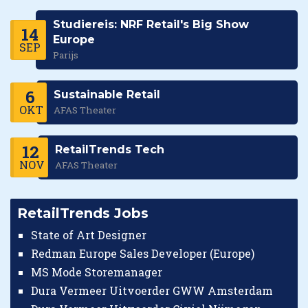
Studiereis: NRF Retail's Big Show
14
Europe
SEP
Parijs
6
Sustainable Retail
OKT
AFAS Theater
12
RetailTrends Tech
NOV
AFAS Theater
RetailTrends Jobs
State of Art Designer
Redman Europe Sales Developer (Europe)
MS Mode Storemanager
Dura Vermeer Uitvoerder GWW Amsterdam