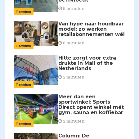
5 minuten
Premium
Van hype naar houdbaar
model: zo werken
retailabonnementen wél
8 minuten
Premium
Hitte zorgt voor extra
drukte in Mall of the
Netherlands
2 minuten
Premium
Meer dan een
sportwinkel: Sports
Direct opent winkel mét
gym, sauna en koffiebar
2 minuten
Premium
Column: De