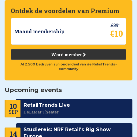
Ontdek de voordelen van Premium
€39
€10
Maand membership
Word member
Al 2.500 bedrijven zijn onderdeel van de RetailTrends-
community
Upcoming events
10
RetailTrends Live
SEP
DeLaMar Theater
Studiereis: NRF Retail's Big Show
14
Europe