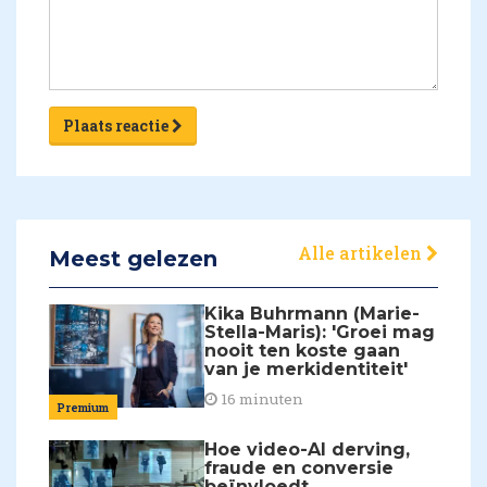
Plaats reactie
Alle artikelen
Meest gelezen
Kika Buhrmann (Marie-
Stella-Maris): 'Groei mag
nooit ten koste gaan
van je merkidentiteit'
16 minuten
Premium
Hoe video-AI derving,
fraude en conversie
beïnvloedt