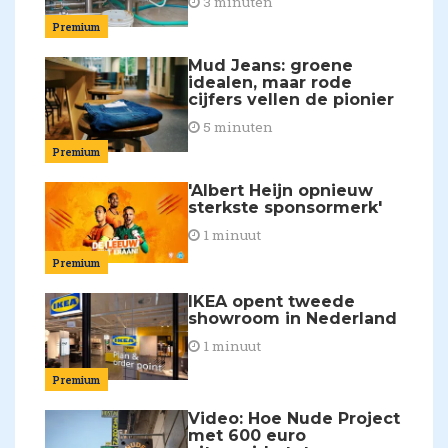
3 minuten
Premium
Mud Jeans: groene
idealen, maar rode
cijfers vellen de pionier
5 minuten
Premium
'Albert Heijn opnieuw
sterkste sponsormerk'
1 minuut
Premium
IKEA opent tweede
showroom in Nederland
1 minuut
Premium
Video: Hoe Nude Project
met 600 euro