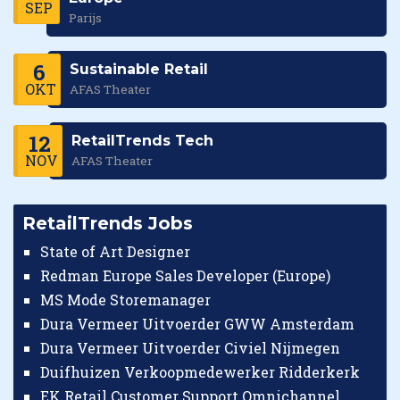
SEP
Parijs
6
Sustainable Retail
OKT
AFAS Theater
12
RetailTrends Tech
NOV
AFAS Theater
RetailTrends Jobs
State of Art Designer
Redman Europe Sales Developer (Europe)
MS Mode Storemanager
Dura Vermeer Uitvoerder GWW Amsterdam
Dura Vermeer Uitvoerder Civiel Nijmegen
Duifhuizen Verkoopmedewerker Ridderkerk
EK Retail Customer Support Omnichannel