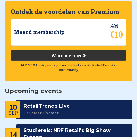
Ontdek de voordelen van Premium
€39
€10
Maand membership
Word member
Al 2.500 bedrijven zijn onderdeel van de RetailTrends-
community
Upcoming events
10
RetailTrends Live
SEP
DeLaMar Theater
Studiereis: NRF Retail's Big Show
14