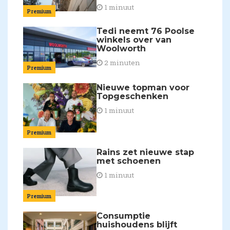
1 minuut
Premium
Tedi neemt 76 Poolse
winkels over van
Woolworth
2 minuten
Premium
Nieuwe topman voor
Topgeschenken
1 minuut
Premium
Rains zet nieuwe stap
met schoenen
1 minuut
Premium
Consumptie
huishoudens blijft