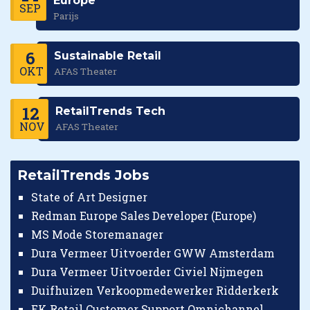
Europe
SEP
Parijs
6
Sustainable Retail
OKT
AFAS Theater
12
RetailTrends Tech
NOV
AFAS Theater
RetailTrends Jobs
State of Art Designer
Redman Europe Sales Developer (Europe)
MS Mode Storemanager
Dura Vermeer Uitvoerder GWW Amsterdam
Dura Vermeer Uitvoerder Civiel Nijmegen
Duifhuizen Verkoopmedewerker Ridderkerk
EK Retail Customer Support Omnichannel