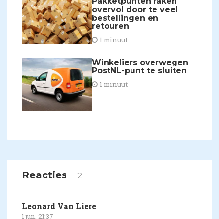
Pakketpunten raken
overvol door te veel
bestellingen en
retouren
1 minuut
Winkeliers overwegen
PostNL-punt te sluiten
1 minuut
Reacties
2
Leonard Van Liere
1 jun, 21:37